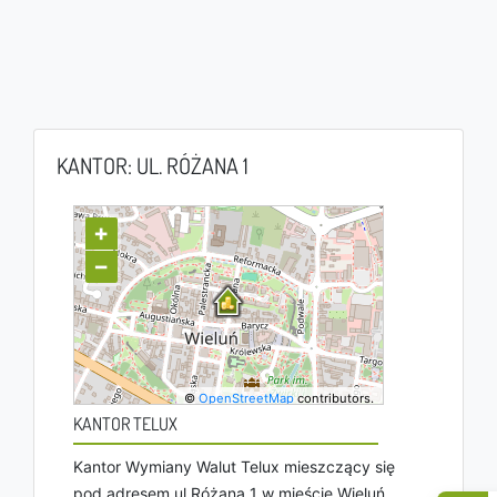
KANTOR: UL. RÓŻANA 1
+
−
©
OpenStreetMap
contributors.
KANTOR TELUX
Kantor Wymiany Walut Telux mieszczący się
pod adresem ul Różana 1 w mieście Wieluń