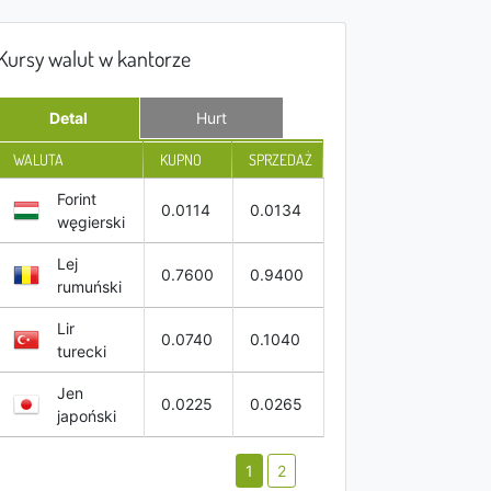
Kursy walut w kantorze
Detal
Hurt
WALUTA
KUPNO
SPRZEDAŻ
Forint
0.0114
0.0134
węgierski
Lej
0.7600
0.9400
rumuński
Lir
0.0740
0.1040
turecki
Jen
0.0225
0.0265
japoński
1
2