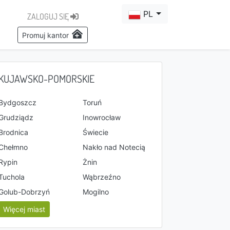
PL
ZALOGUJ SIĘ
Promuj kantor
KUJAWSKO-POMORSKIE
Bydgoszcz
Toruń
Grudziądz
Inowrocław
Brodnica
Świecie
Chełmno
Nakło nad Notecią
Rypin
Żnin
Tuchola
Wąbrzeźno
Golub-Dobrzyń
Mogilno
Więcej miast