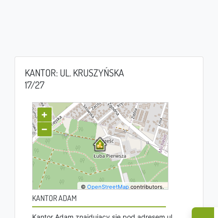
KANTOR: UL. KRUSZYŃSKA
17/27
+
−
©
OpenStreetMap
contributors.
KANTOR ADAM
Kantor Adam znajdujący się pod adresem ul