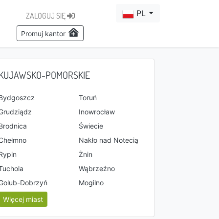
PL
ZALOGUJ SIĘ
Promuj kantor
KUJAWSKO-POMORSKIE
Bydgoszcz
Toruń
Grudziądz
Inowrocław
Brodnica
Świecie
Chełmno
Nakło nad Notecią
Rypin
Żnin
Tuchola
Wąbrzeźno
Golub-Dobrzyń
Mogilno
Więcej miast