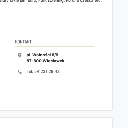
luty takie jak: Euro, Funt szterling, Korona czeska etc.
KONTAKT
pl. Wolności 8/9
87-800
Włocławek
Tel:
54 231 29 43