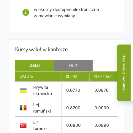
w okolicy dostępne elektroniczne
zamawianie wymiany
Kursy walut w kantorze
Aplikacja mobilna!
Detal
Hurt
WALUTA
KUPNO
SPRZEDAŻ
Hrywna
0.0770
0.0870
ukraińska
Lej
0.8200
0.9000
rumuński
Lir
0.0800
0.0890
turecki