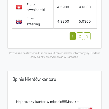
Frank
4.5900
4.6300
szwajcarski
Funt
4.9800
5.0300
szterling
1
2
3
Powyższe zestawienie kursów walut ma charakter informacyjny. Podane
ceny należy zweryfikować w kantorze.
Opinie klientów kantoru
Najdrozszy kantor w miescie!!!!Masakra