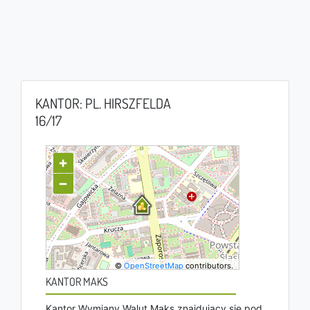
KANTOR: PL. HIRSZFELDA
16/17
+
−
©
OpenStreetMap
contributors.
KANTOR MAKS
Kantor Wymiany Walut Maks znajdujący się pod