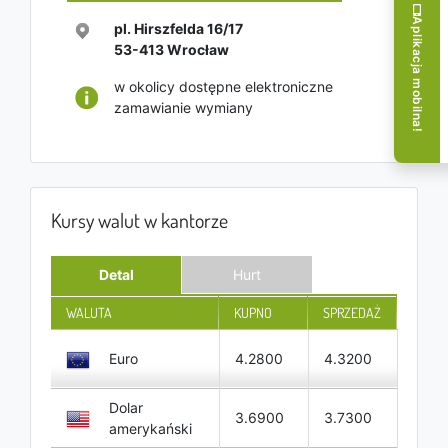
Aplikacja mobilna!
pl. Hirszfelda 16/17
53-413
Wrocław
w okolicy dostępne elektroniczne
zamawianie wymiany
Kursy walut w kantorze
Detal
Hurt
WALUTA
KUPNO
SPRZEDAŻ
Euro
4.2800
4.3200
Dolar
3.6900
3.7300
amerykański