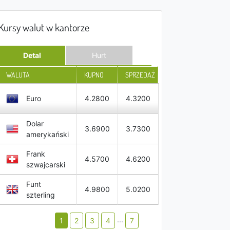
Kursy walut w kantorze
Detal
Hurt
WALUTA
KUPNO
SPRZEDAŻ
Euro
4.2800
4.3200
Dolar
3.6900
3.7300
amerykański
Frank
4.5700
4.6200
szwajcarski
Funt
4.9800
5.0200
szterling
...
1
2
3
4
7