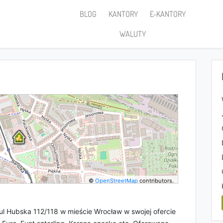
BLOG
KANTORY
E-KANTORY
WALUTY
©
OpenStreetMap
contributors.
l Hubska 112/118 w mieście Wrocław w swojej ofercie