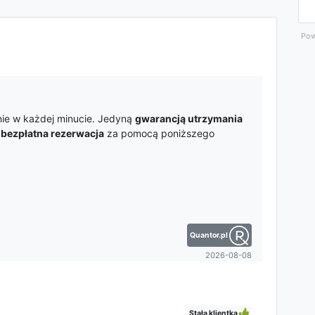
Pow
nie w każdej minucie. Jedyną
gwarancją utrzymania
t
bezpłatna rezerwacja
za pomocą poniższego
Quantor.pl
2026-08-08
Stała klientka