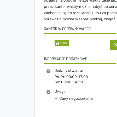
posiada najpopularniejsze waluty takie jak
przez kantor waluty można nabyć po cenac
zachęcani są do rezerwacji kursu za pomoc
sprawdzić można w tabeli poniżej, znajdź
KANTOR W PORÓWNYWARCE
100
%
R
INFORMACJE DODATKOWE
Godziny otwarcia:
Pn-Pt: 09:00-17:00
So: 08:00-14:00
Uwagi:
Ceny negocjowalne