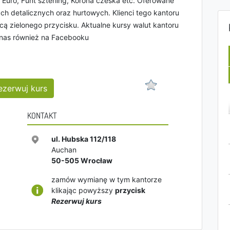
: Euro, Funt szterling, Korona czeska etc. Oferowane
h detalicznych oraz hurtowych. Klienci tego kantoru
ą zielonego przycisku. Aktualne kursy walut kantoru
 nas również na Facebooku
ezerwuj kurs
KONTAKT
ul. Hubska 112/118
Auchan
50-505
Wrocław
zamów wymianę w tym kantorze
klikając powyższy
przycisk
Rezerwuj kurs