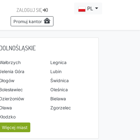
PL
ZALOGUJ SIĘ
Promuj kantor
DOLNOŚLĄSKIE
Wałbrzych
Legnica
Jelenia Góra
Lubin
Głogów
Świdnica
Bolesławiec
Oleśnica
Dzierżoniów
Bielawa
Oława
Zgorzelec
Kłodzko
Więcej miast