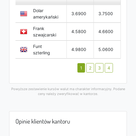
Dolar
3.6900
3.7500
amerykański
Frank
4.5800
4.6600
szwajcarski
Funt
4.9800
5.0600
szterling
1
2
3
4
Powyższe zestawienie kursów walut ma charakter informacyjny. Podane
ceny należy zweryfikować w kantorze.
Opinie klientów kantoru