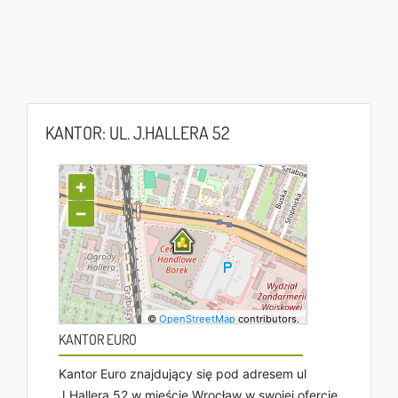
KANTOR: UL. J.HALLERA 52
+
−
©
OpenStreetMap
contributors.
KANTOR EURO
Kantor Euro znajdujący się pod adresem ul
J.Hallera 52 w mieście Wrocław w swojej ofercie