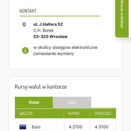
Aplikacja mobilna!
KONTAKT
ul. J.Hallera 52
C.H. Borek
53-325
Wrocław
w okolicy dostępne elektroniczne
zamawianie wymiany
Kursy walut w kantorze
Detal
Hurt
WALUTA
KUPNO
SPRZEDAŻ
Euro
4.2700
4.3100