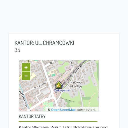
KANTOR: UL. CHRAMCÓWKI
35
+
−
©
OpenStreetMap
contributors.
KANTOR TATRY
Kantor Wymiany Walut Tatry zlokalizowany pod