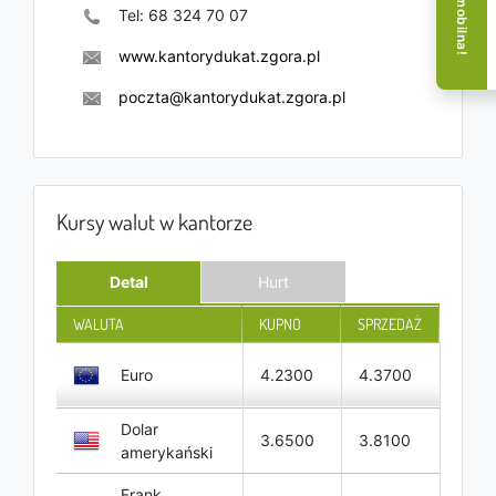
Tel:
68 324 70 07
www.kantorydukat.zgora.pl
poczta@kantorydukat.zgora.pl
Kursy walut w kantorze
Detal
Hurt
WALUTA
KUPNO
SPRZEDAŻ
Euro
4.2300
4.3700
Dolar
3.6500
3.8100
amerykański
Frank