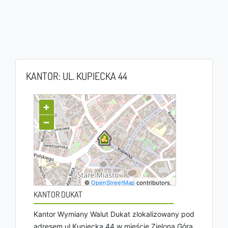
KANTOR: UL. KUPIECKA 44
+
−
©
OpenStreetMap
contributors.
KANTOR DUKAT
Kantor Wymiany Walut Dukat zlokalizowany pod
adresem ul Kupiecka 44 w mieście Zielona Góra