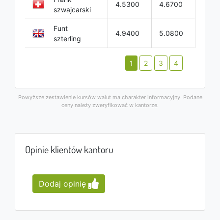
4.5300
4.6700
szwajcarski
Funt
4.9400
5.0800
szterling
1
2
3
4
Powyższe zestawienie kursów walut ma charakter informacyjny. Podane
ceny należy zweryfikować w kantorze.
Opinie klientów kantoru
Dodaj opinię