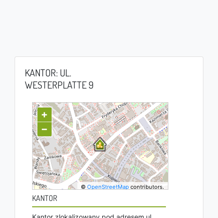
KANTOR: UL.
WESTERPLATTE 9
+
−
©
OpenStreetMap
contributors.
KANTOR
Kantor zlokalizowany pod adresem ul