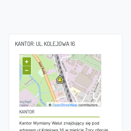
KANTOR: UL. KOLEJOWA 16
+
−
©
OpenStreetMap
contributors.
KANTOR
Kantor Wymiany Walut znajdujący się pod
adresem ul Kolejowa 16 w mieście Żory oferuje