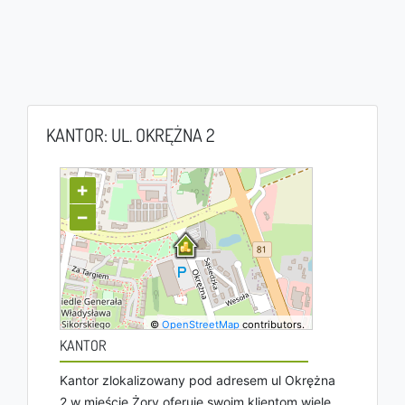
KANTOR: UL. OKRĘŻNA 2
+
−
©
OpenStreetMap
contributors.
KANTOR
Kantor zlokalizowany pod adresem ul Okrężna
2 w mieście Żory oferuje swoim klientom wiele