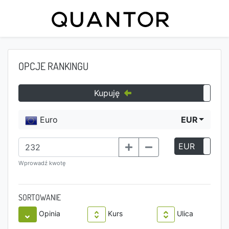
OPCJE RANKINGU
Kupuję
Euro
EUR
EUR
P
Wprowadź kwotę
SORTOWANIE
Opinia
Kurs
Ulica