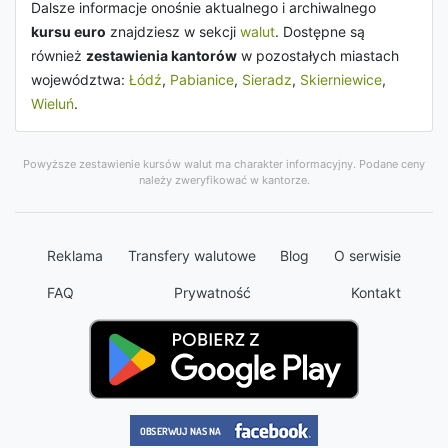
Dalsze informacje onośnie aktualnego i archiwalnego
kursu euro
znajdziesz w sekcji
walut
. Dostępne są
również
zestawienia kantorów
w pozostałych miastach
województwa:
Łódź
,
Pabianice
,
Sieradz
,
Skierniewice
,
Wieluń
.
Powyższe zestawienie kursów walut ma charakter informacyjny. Podane ceny
należy zweryfikować w kantorze.
Reklama
Transfery walutowe
Blog
O serwisie
FAQ
Prywatność
Kontakt