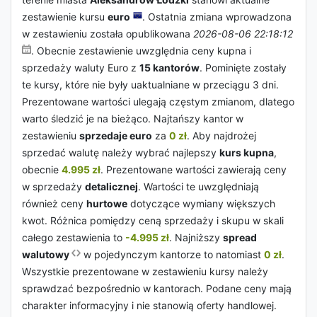
zestawienie kursu
euro
. Ostatnia zmiana wprowadzona
w zestawieniu została opublikowana
2026-08-06 22:18:12
. Obecnie zestawienie uwzględnia ceny kupna i
sprzedaży waluty Euro z
15 kantorów
. Pominięte zostały
te kursy, które nie były uaktualniane w przeciągu 3 dni.
Prezentowane wartości ulegają częstym zmianom, dlatego
warto śledzić je na bieżąco. Najtańszy kantor w
zestawieniu
sprzedaje euro
za
0 zł
. Aby najdrożej
sprzedać walutę należy wybrać najlepszy
kurs kupna
,
obecnie
4.995 zł
. Prezentowane wartości zawierają ceny
w sprzedaży
detalicznej
. Wartości te uwzględniają
również ceny
hurtowe
dotyczące wymiany większych
kwot. Różnica pomiędzy ceną sprzedaży i skupu w skali
całego zestawienia to
-4.995 zł
. Najniższy
spread
walutowy
w pojedynczym kantorze to natomiast
0 zł
.
Wszystkie prezentowane w zestawieniu kursy należy
sprawdzać bezpośrednio w kantorach. Podane ceny mają
charakter informacyjny i nie stanowią oferty handlowej.