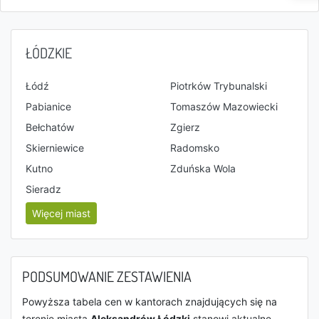
ŁÓDZKIE
Łódź
Piotrków Trybunalski
Pabianice
Tomaszów Mazowiecki
Bełchatów
Zgierz
Skierniewice
Radomsko
Kutno
Zduńska Wola
Sieradz
Więcej miast
PODSUMOWANIE ZESTAWIENIA
Powyższa tabela cen w kantorach znajdujących się na
terenie miasta
Aleksandrów Łódzki
stanowi aktualne