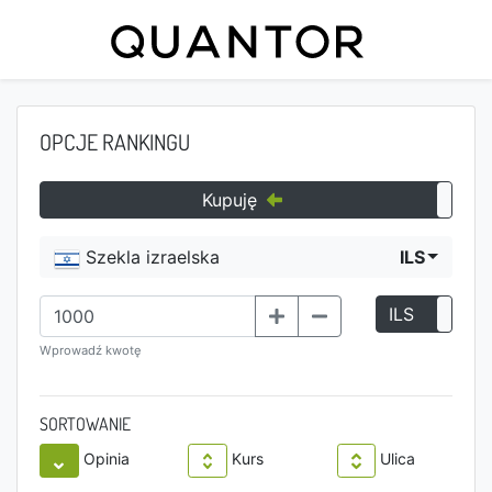
OPCJE RANKINGU
Kupuję
Szekla izraelska
ILS
ILS
P
Wprowadź kwotę
SORTOWANIE
Opinia
Kurs
Ulica