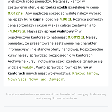
większych ilości pieniędzy. Najtańszy kantor w
zestawieniu oferuje
sprzedaż szekli izraelskiej
w cenie
0.0127 zł
. Aby najdrożej sprzedać walutę należy wybrać
najlepszy
kurs kupna
, obecnie
4.96 zł
. Różnica pomiędzy
ceną sprzedaży i skupu w skali całego zestawienia to
-4.9473 zł
. Najniższy
spread walutowy
w
pojedynczym kantorze to natomiast
0.0012 zł
. Należy
pamiętać, że prezentowane zestawienie ma charakter
informacyjny i nie stanowi oferty handlowej. Poszczególne
kursy należy sprawdzać bezpośrednio w kantorach.
Archiwalne kursy i notowania szekli izraelskiej znajduje się
w dziale
waluty
. Warto sprawdzić również
kursy w
kantorach
innych miast województwa:
Kraków
,
Tarnów
,
Nowy Sącz
,
Nowy Targ
,
Oświęcim
.
Powyższe zestawienie kursów walut ma charakter informacyjny. Podane ceny
należy zweryfikować w kantorze.