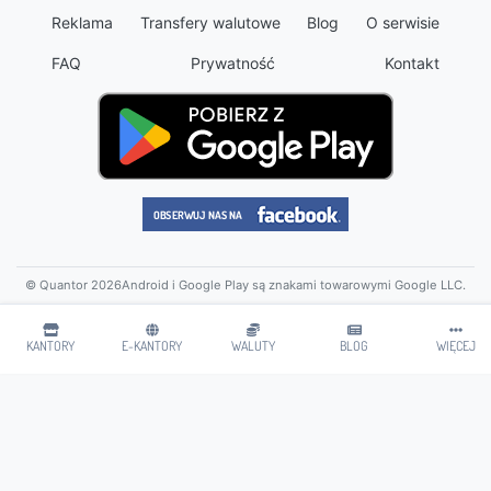
Reklama
Transfery walutowe
Blog
O serwisie
FAQ
Prywatność
Kontakt
© Quantor 2026
Android i Google Play są znakami towarowymi Google LLC.
KANTORY
E-KANTORY
WALUTY
BLOG
WIĘCEJ