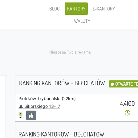
BLOG
KANTORY
E-KANTORY
WALUTY
RANKING KANTORÓW - BEŁCHATÓW
OTWARTE T
Piotrków Trybunalski (22km)
Sprzedaję
4.4100
ul. Sikorskiego 13-17
RANKING KANTORÓW - BEŁCHATÓW
PLN