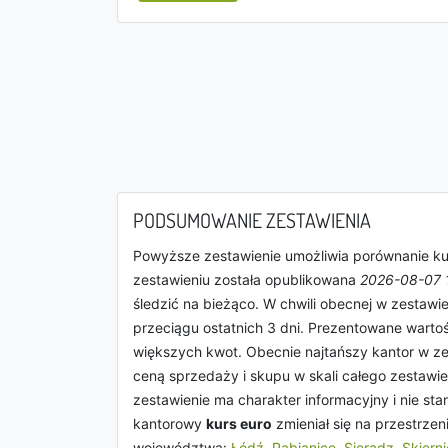
PODSUMOWANIE ZESTAWIENIA
Powyższe zestawienie umożliwia porównanie k
zestawieniu została opublikowana
2026-08-07 
śledzić na bieżąco. W chwili obecnej w zestawi
przeciągu ostatnich 3 dni. Prezentowane warto
większych kwot. Obecnie najtańszy kantor w ze
ceną sprzedaży i skupu w skali całego zestawie
zestawienie ma charakter informacyjny i nie s
kantorowy
kurs euro
zmieniał się na przestrzen
województwa:
Łódź
,
Pabianice
,
Sieradz
,
Skiern