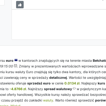
ursu
euro
w kantorach znajdujących się na terenie miasta
Bełchat
19:15:00
. Zmiany w prezentowanych wartościach wprowadzane są 
eniu kursu waluty Euro znajdują się tylko dwa kantory, dla których 
ści zawierają ceny w sprzedaży
detalicznej
. Wartości te uwzględnia
stawieniu oferuje
sprzedaż euro
w cenie
0.0134 zł
. Najlepszy
kurs
nia to
-4.8766 zł
. Najniższy
spread walutowy
w pojedynczym kan
tanowi oferty handlowej. Wszystkie kursy należy sprawdzać bezpośr
i czasu przejdź do zakładki
waluty
. Warto również sprawdzić
porów
iewice
,
Wieluń
.