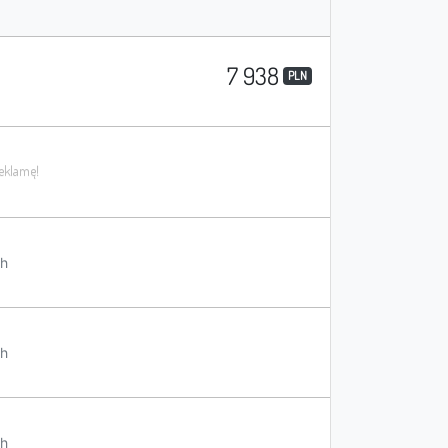
7 938
PLN
h
h
h