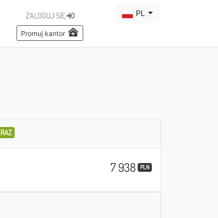
PL
ZALOGUJ SIĘ
Promuj kantor
ERAZ
7 938
PLN