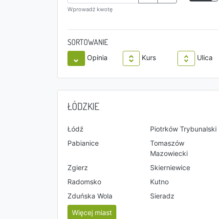
Wprowadź kwotę
SORTOWANIE
Opinia
Kurs
Ulica
ŁÓDZKIE
Łódź
Piotrków Trybunalski
Pabianice
Tomaszów
Mazowiecki
Zgierz
Skierniewice
Radomsko
Kutno
Zduńska Wola
Sieradz
Więcej miast