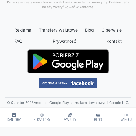
Powyższe zestawienie kursów walut ma charakter informacyjny. Podane ceny
należy zweryfikować w kantorze.
Reklama
Transfery walutowe
Blog
O serwisie
FAQ
Prywatność
Kontakt
© Quantor 2026
Android i Google Play są znakami towarowymi Google LLC.
KANTORY
E-KANTORY
WALUTY
BLOG
WIĘCEJ