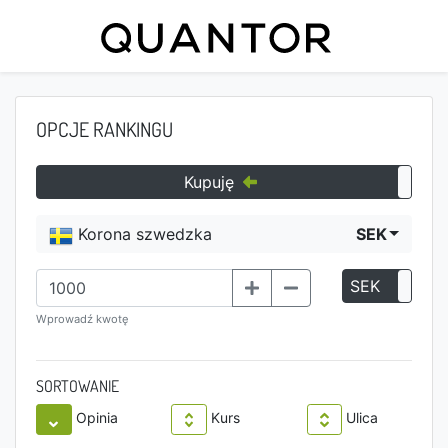
OPCJE RANKINGU
Kupuję
Korona szwedzka
SEK
SEK
P
Wprowadź kwotę
SORTOWANIE
Opinia
Kurs
Ulica