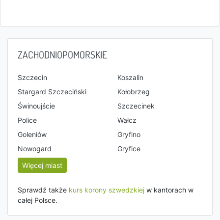
ZACHODNIOPOMORSKIE
Szczecin
Koszalin
Stargard Szczeciński
Kołobrzeg
Świnoujście
Szczecinek
Police
Wałcz
Goleniów
Gryfino
Nowogard
Gryfice
Więcej miast
Sprawdź także
kurs korony szwedzkiej
w kantorach w
całej Polsce.