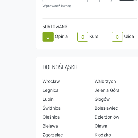
Wprowadź kwotę
SORTOWANIE
Opinia
Kurs
Ulica
DOLNOŚLĄSKIE
Wrocław
Wałbrzych
Legnica
Jelenia Góra
Lubin
Głogów
Świdnica
Bolesławiec
Oleśnica
Dzierżoniów
Bielawa
Oława
Zgorzelec
Kłodzko