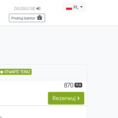
PL
ZALOGUJ SIĘ
Promuj kantor
OTWARTE TERAZ
870
PLN
Rezerwuj
h