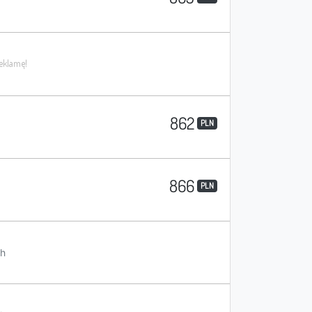
862
PLN
866
PLN
h