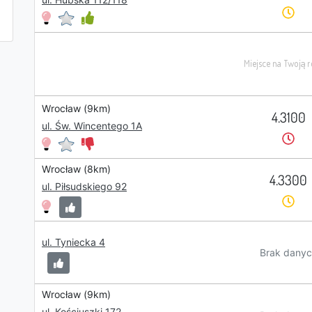
Wrocław (9km)
4.3100
ul. Św. Wincentego 1A
Wrocław (8km)
4.3300
ul. Piłsudskiego 92
ul. Tyniecka 4
Brak danyc
Wrocław (9km)
ul. Kościuszki 172