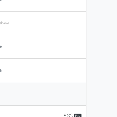
h
h
863
PLN