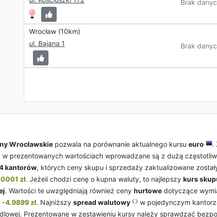
Brak danyc
Wrocław (10km)
ul. Bajana 1
Brak danyc
any Wrocławskie
pozwala na porównanie aktualnego kursu
euro
.
y w prezentowanych wartościach wprowadzane są z dużą częstotliwoś
4 kantorów
, których ceny skupu i sprzedaży zaktualizowane zostały
.0001 zł
. Jeżeli chodzi cenę o kupna waluty, to najlepszy
kurs skup
ej
. Wartości te uwzględniają również ceny
hurtowe
dotyczące wymia
o
-4.9899 zł
. Najniższy
spread walutowy
w pojedynczym kantorze
handlowej. Prezentowane w zestawieniu kursy należy sprawdzać bez