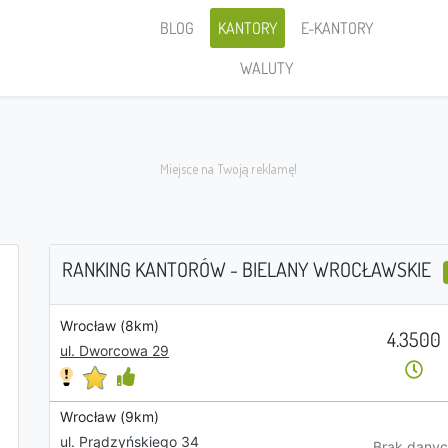
BLOG
KANTORY
E-KANTORY
WALUTY
RANKING KANTORÓW - BIELANY WROCŁAWSKIE
Wrocław (8km)
Sprzedaję
4.3500
ul. Dworcowa 29
Wrocław (9km)
PLN
ul. Prądzyńskiego 34
Brak danyc