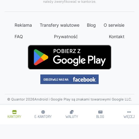
należy zweryfikować w kantorze.
Reklama
Transfery walutowe
Blog
O serwisie
FAQ
Prywatność
Kontakt
© Quantor 2026
Android i Google Play są znakami towarowymi Google LLC.
KANTORY
E-KANTORY
WALUTY
BLOG
WIĘCEJ