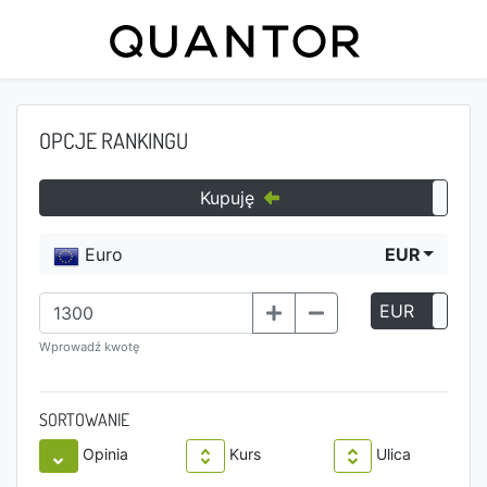
OPCJE RANKINGU
Kupuję
Euro
EUR
EUR
P
Wprowadź kwotę
SORTOWANIE
Opinia
Kurs
Ulica