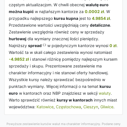
częstym aktualizacjom. W chwili obecnej
walutę euro
można kupić
w najtańszym kantorze za
0.0002 zł
. W
przypadku najlepszego
kursu kupna
jest to
4.9854 zł
.
Przedstawione wartości uwzględniają ceny
detaliczne
.
Zestawienie uwzględnia również ceny w sprzedaży
hurtowej
dla wymiany znacznej ilości pieniędzy.
Najniższy
spread
w pojedynczym kantorze wynosi
0 zł
.
Wartość ta w skali całego zestawienia wynosi natomiast
-4.9852 zł
i stanowi różnicę pomiędzy najlepszym kursem
sprzedaży i skupu. Prezentowane zestawienie ma
charakter informacyjny i nie stanowi oferty handlowej.
Wszystkie kursy należy sprawdzać bezpośrednio w
punktach wymiany. Więcej informacji o na temat
kursu
euro
w kantorach oraz NBP znajdziesz w sekcji
waluty
.
Warto sprawdzić również
kursy w kantorach
innych miast
województwa:
Katowice
,
Częstochowa
,
Cieszyn
,
Gliwice
.
Powyższe zestawienie kursów walut ma charakter informacyjny. Podane ceny