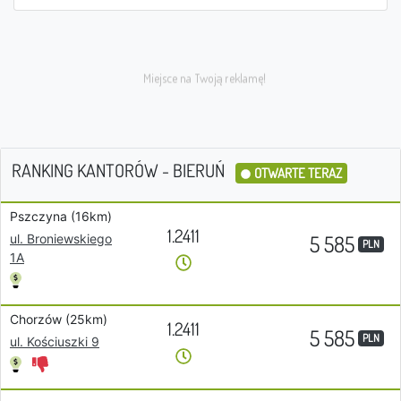
RANKING KANTORÓW - BIERUŃ
OTWARTE TERAZ
Pszczyna (16km)
1.2411
5 585
ul. Broniewskiego
PLN
1A
Chorzów (25km)
1.2411
5 585
PLN
ul. Kościuszki 9