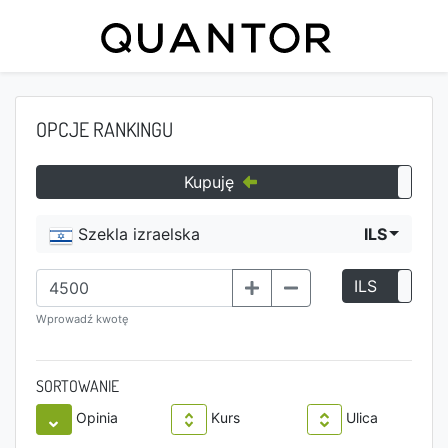
OPCJE RANKINGU
Kupuję
Szekla izraelska
ILS
ILS
P
Wprowadź kwotę
SORTOWANIE
Opinia
Kurs
Ulica