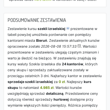
PODSUMOWANIE ZESTAWIENIA
Zestawienie kursu
szekli izraelskiej
prezentowane w
tabeli powyżej umożliwia porównanie cen pomiędzy
kantorami miasta
Bieruń
. Zestawienie aktualnych kursów
opracowane zostało
2026-08-08 15:57:33
. Wartości
prezentowane w zestawieniu ulegają częstym zmianom i
warto je śledzić na bieżąco. W zestawieniu znajdują się
kursy waluty Szekla izraelska dla
24 kantorów
, których
ceny skupu i sprzedaży zaktualizowane zostały w
przeciągu ostatnich 3 dni. Najtańszy kantor w zestawieniu
sprzedaje szekli izraelskiej
za
0 zł
. Najlepszy
kurs
skupu
to natomiast
4.985 zł
. Wartości kursów
uwzględniają sprzedaż
detaliczną
. Przedstawione ceny
dotyczą również sprzedaży
hurtowej
dostępne przy
wymianie większych ilości pieniędzy. Różnica pomiędzy