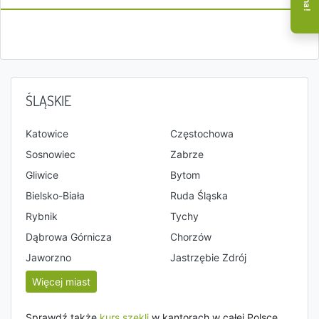
ŚLĄSKIE
Katowice
Częstochowa
Sosnowiec
Zabrze
Gliwice
Bytom
Bielsko-Biała
Ruda Śląska
Rybnik
Tychy
Dąbrowa Górnicza
Chorzów
Jaworzno
Jastrzębie Zdrój
Więcej miast
Sprawdź także
kurs szekli
w kantorach w całej Polsce.