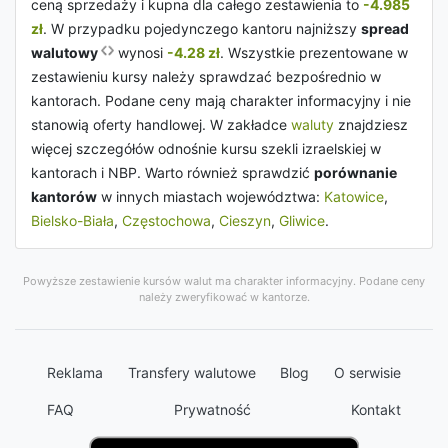
ceną sprzedaży i kupna dla całego zestawienia to
-4.985
zł
. W przypadku pojedynczego kantoru najniższy
spread
walutowy
wynosi
-4.28 zł
. Wszystkie prezentowane w
zestawieniu kursy należy sprawdzać bezpośrednio w
kantorach. Podane ceny mają charakter informacyjny i nie
stanowią oferty handlowej. W zakładce
waluty
znajdziesz
więcej szczegółów odnośnie kursu szekli izraelskiej w
kantorach i NBP. Warto również sprawdzić
porównanie
kantorów
w innych miastach województwa:
Katowice
,
Bielsko-Biała
,
Częstochowa
,
Cieszyn
,
Gliwice
.
Powyższe zestawienie kursów walut ma charakter informacyjny. Podane ceny
należy zweryfikować w kantorze.
Reklama
Transfery walutowe
Blog
O serwisie
FAQ
Prywatność
Kontakt