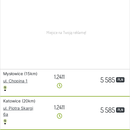
Mysłowice (15km)
1.2411
5 585
PLN
ul. Chopina 1
Katowice (20km)
1.2411
5 585
ul. Piotra Skargi
PLN
6a