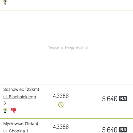
Sosnowiec (23km)
4.3386
5 640
ul. Blachnickiego
PLN
3
Mysłowice (15km)
4.3386
5 640
PLN
ul. Chopina 1