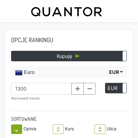
OPCJE RANKINGU
Kupuję
Euro
EUR
EUR
P
Wprowadź kwotę
SORTOWANIE
Opinia
Kurs
Ulica