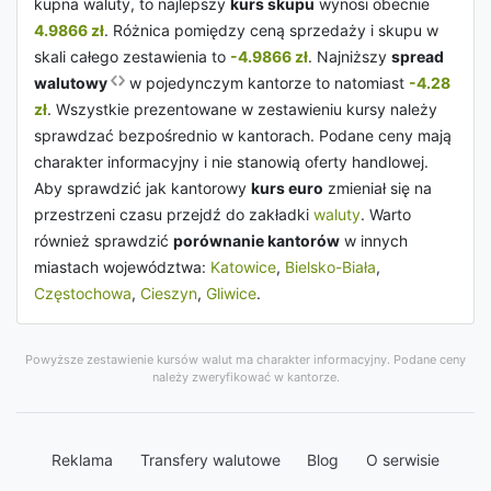
kupna waluty, to najlepszy
kurs skupu
wynosi obecnie
4.9866 zł
. Różnica pomiędzy ceną sprzedaży i skupu w
skali całego zestawienia to
-4.9866 zł
. Najniższy
spread
walutowy
w pojedynczym kantorze to natomiast
-4.28
zł
. Wszystkie prezentowane w zestawieniu kursy należy
sprawdzać bezpośrednio w kantorach. Podane ceny mają
charakter informacyjny i nie stanowią oferty handlowej.
Aby sprawdzić jak kantorowy
kurs euro
zmieniał się na
przestrzeni czasu przejdź do zakładki
waluty
. Warto
również sprawdzić
porównanie kantorów
w innych
miastach województwa:
Katowice
,
Bielsko-Biała
,
Częstochowa
,
Cieszyn
,
Gliwice
.
Powyższe zestawienie kursów walut ma charakter informacyjny. Podane ceny
należy zweryfikować w kantorze.
Reklama
Transfery walutowe
Blog
O serwisie