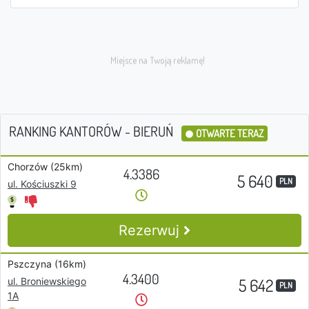
RANKING KANTORÓW - BIERUŃ
OTWARTE TERAZ
Chorzów (25km)
4.3386
5 640
PLN
ul. Kościuszki 9
Rezerwuj
Pszczyna (16km)
4.3400
5 642
ul. Broniewskiego
PLN
1A