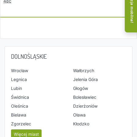
Aplikacja mobilna!
48c
DOLNOŚLĄSKIE
Wrocław
Wałbrzych
Legnica
Jelenia Góra
Lubin
Głogów
Świdnica
Bolesławiec
Oleśnica
Dzierżoniów
Bielawa
Oława
Zgorzelec
Kłodzko
Więcej miast