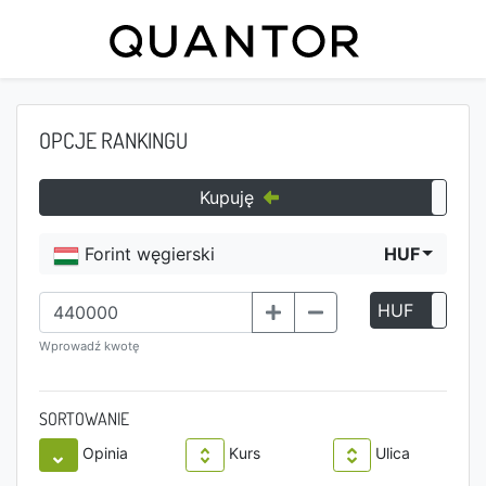
OPCJE RANKINGU
Kupuję
Forint węgierski
HUF
HUF
P
Wprowadź kwotę
SORTOWANIE
Opinia
Kurs
Ulica