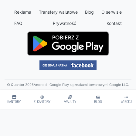
Reklama
Transfery walutowe
Blog
O serwisie
FAQ
Prywatność
Kontakt
© Quantor 2026
Android i Google Play są znakami towarowymi Google LLC.
KANTORY
E-KANTORY
WALUTY
BLOG
WIĘCEJ