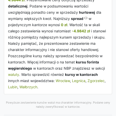
detalicznej
. Podane w podsumowaniu wartości
uwzględniają ponadto ceny w sprzedaży
hurtowej
dla
wymiany większych kwot. Najniższy
spread
w
pojedynczym kantorze wynosi
0 zł
. Wartość ta w skali
całego zestawienia wynosi natomiast
-4.9842 zł
i stanowi
różnicę pomiędzy najlepszym kursem sprzedaży i skupu.
Należy pamiętać, że prezentowane zestawienie ma
charakter informacyjny i nie stanowi oferty handlowej.
Poszczególne kursy należy sprawdzać bezpośrednio w
kantorach. Więcej informacji o na temat
kursu forinta
węgierskiego
w kantorach oraz NBP znajdziesz w sekcji
waluty
. Warto sprawdzić również
kursy w kantorach
innych miast województwa:
Wrocław
,
Legnica
,
Zgorzelec
,
Lubin
,
Wałbrzych
.
Powyższe zestawienie kursów walut ma charakter informacyjny. Podane ceny
należy zweryfikować w kantorze.