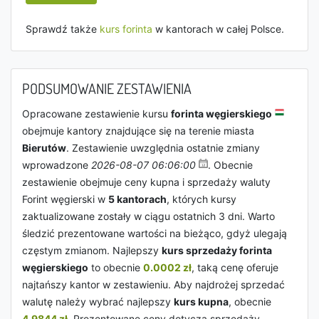
Sprawdź także
kurs forinta
w kantorach w całej Polsce.
PODSUMOWANIE ZESTAWIENIA
Opracowane zestawienie kursu
forinta węgierskiego
obejmuje kantory znajdujące się na terenie miasta
Bierutów
. Zestawienie uwzględnia ostatnie zmiany
wprowadzone
2026-08-07 06:06:00
. Obecnie
zestawienie obejmuje ceny kupna i sprzedaży waluty
Forint węgierski w
5 kantorach
, których kursy
zaktualizowane zostały w ciągu ostatnich 3 dni. Warto
śledzić prezentowane wartości na bieżąco, gdyż ulegają
częstym zmianom. Najlepszy
kurs sprzedaży forinta
węgierskiego
to obecnie
0.0002 zł
, taką cenę oferuje
najtańszy kantor w zestawieniu. Aby najdrożej sprzedać
walutę należy wybrać najlepszy
kurs kupna
, obecnie
4.9844 zł
. Prezentowane ceny dotyczą sprzedaży