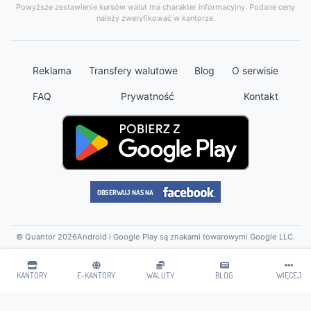
Powyższe zestawienie kursów walut ma charakter informacyjny. Podane ceny
należy zweryfikować w kantorze.
Reklama
Transfery walutowe
Blog
O serwisie
FAQ
Prywatność
Kontakt
© Quantor 2026
Android i Google Play są znakami towarowymi Google LLC.
KANTORY
E-KANTORY
WALUTY
BLOG
WIĘCEJ