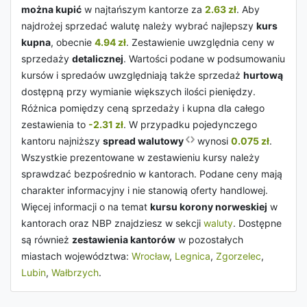
można kupić
w najtańszym kantorze za
2.63 zł
. Aby
najdrożej sprzedać walutę należy wybrać najlepszy
kurs
kupna
, obecnie
4.94 zł
. Zestawienie uwzględnia ceny w
sprzedaży
detalicznej
. Wartości podane w podsumowaniu
kursów i spredaów uwzględniają także sprzedaż
hurtową
dostępną przy wymianie większych ilości pieniędzy.
Różnica pomiędzy ceną sprzedaży i kupna dla całego
zestawienia to
-2.31 zł
. W przypadku pojedynczego
kantoru najniższy
spread walutowy
wynosi
0.075 zł
.
Wszystkie prezentowane w zestawieniu kursy należy
sprawdzać bezpośrednio w kantorach. Podane ceny mają
charakter informacyjny i nie stanowią oferty handlowej.
Więcej informacji o na temat
kursu korony norweskiej
w
kantorach oraz NBP znajdziesz w sekcji
waluty
. Dostępne
są również
zestawienia kantorów
w pozostałych
miastach województwa:
Wrocław
,
Legnica
,
Zgorzelec
,
Lubin
,
Wałbrzych
.