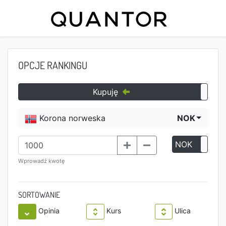
OPCJE RANKINGU
Kupuję
Korona norweska
NOK
NOK
P
Wprowadź kwotę
SORTOWANIE
Opinia
Kurs
Ulica