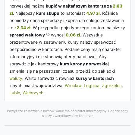
norweskiej można
kupić w najtańszym kantorze za
2.63
zł
. Najlepszy
kurs skupu
to natomiast
4.97 zł
. Różnica
pomiędzy ceną sprzedaży i kupna dla całego zestawienia
to
-2.34 zł
. W przypadku pojedynczego kantoru najniższy
spread walutowy
wynosi
0.06 zł
. Wszystkie
prezentowane w zestawieniu kursy należy sprawdzać
bezpośrednio w kantorach. Podane ceny mają charakter
informacyjny i nie stanowią oferty handlowej. Aby
sprawdzić jak kantorowy
kurs korony norweskiej
zmieniał się na przestrzeni czasu przejdź do zakładki
waluty
. Warto sprawdzić również
kursy w kantorach
innych miast województwa:
Wrocław
,
Legnica
,
Zgorzelec
,
Lubin
,
Wałbrzych
.
Powyższe zestawienie kursów walut ma charakter informacyjny. Podane ceny
należy zweryfikować w kantorze.