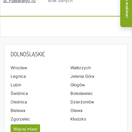
Aplikacja mobilna!
Brak danych
ul. Pułaskiego 10
DOLNOŚLĄSKIE
Wrocław
Wałbrzych
Legnica
Jelenia Góra
Lubin
Głogów
Świdnica
Bolesławiec
Oleśnica
Dzierżoniów
Bielawa
Oława
Zgorzelec
Kłodzko
Więcej miast