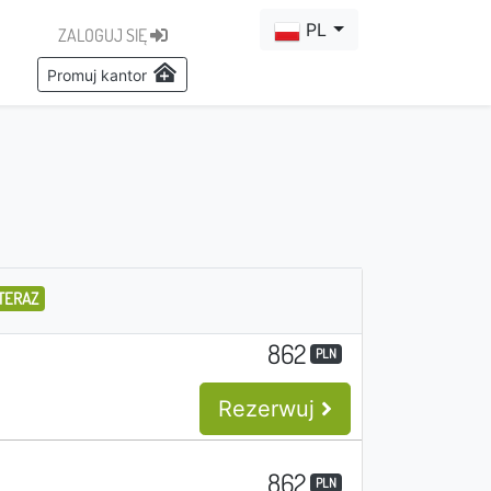
PL
ZALOGUJ SIĘ
Promuj kantor
TERAZ
862
PLN
Rezerwuj
862
PLN