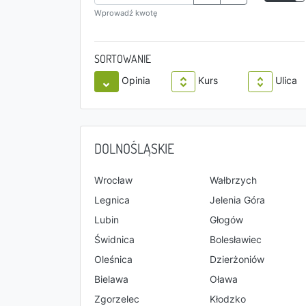
Wprowadź kwotę
SORTOWANIE
Opinia
Kurs
Ulica
DOLNOŚLĄSKIE
Wrocław
Wałbrzych
Legnica
Jelenia Góra
Lubin
Głogów
Świdnica
Bolesławiec
Oleśnica
Dzierżoniów
Bielawa
Oława
Zgorzelec
Kłodzko