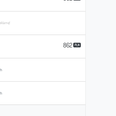
862
PLN
h
h