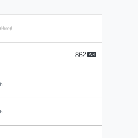
862
PLN
h
h