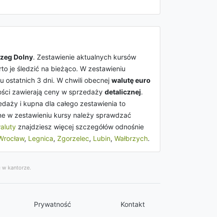
rzeg Dolny
. Zestawienie aktualnych kursów
o je śledzić na bieżąco. W zestawieniu
u ostatnich 3 dni. W chwili obecnej
walutę euro
ości zawierają ceny w sprzedaży
detalicznej
.
aży i kupna dla całego zestawienia to
ne w zestawieniu kursy należy sprawdzać
aluty
znajdziesz więcej szczegółów odnośnie
Wrocław
,
Legnica
,
Zgorzelec
,
Lubin
,
Wałbrzych
.
 w kantorze.
Prywatność
Kontakt