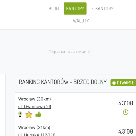
BLOG
KANTORY
E-KANTORY
WALUTY
RANKING KANTORÓW - BRZEG DOLNY
OTWARTE 
Wrocław (30km)
Sprzedaję
4.3100
ul. Dworcowa 29
Wrocław (31km)
4.3100
PLN
ul. Hubska 112/118