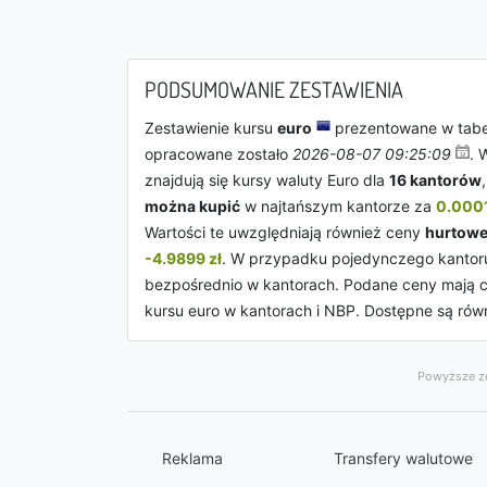
PODSUMOWANIE ZESTAWIENIA
Zestawienie kursu
euro
prezentowane w tabe
opracowane zostało
2026-08-07 09:25:09
. 
znajdują się kursy waluty Euro dla
16 kantorów
można kupić
w najtańszym kantorze za
0.0001
Wartości te uwzględniają również ceny
hurtow
-4.9899 zł
. W przypadku pojedynczego kantor
bezpośrednio w kantorach. Podane ceny mają ch
kursu euro w kantorach i NBP. Dostępne są rów
Powyższe ze
Reklama
Transfery walutowe