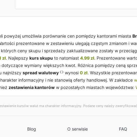
li powyżej umożliwia porównanie cen pomiędzy kantorami miasta
B
Wartości prezentowane w zestawieniu ulegają częstym zmianom i wart
, których ceny skupu i sprzedaży zaktualizowane zostały w przeciąg
 zł
. Najlepszy
kurs skupu
to natomiast
4.99 zł
. Prezentowane wart
e
dotyczące wymiany większych kwot. Różnica pomiędzy ceną sprzed
u najniższy
spread walutowy
wynosi
0 zł
. Wszystkie prezentowa
arakter informacyjny i nie stanowią oferty handlowej. W zakładce
w
nież
zestawienia kantorów
w pozostałych miastach województwa:
stawienie kursów walut ma charakter informacyjny. Podane ceny należy zweryfikować
Blog
O serwisie
FAQ