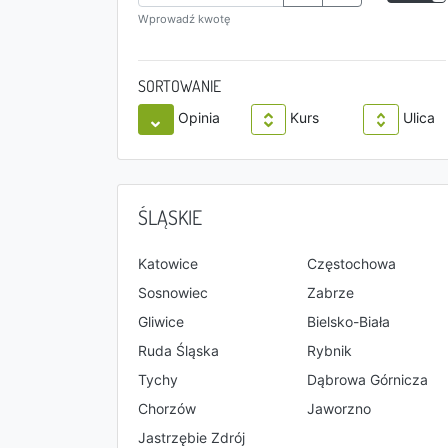
Wprowadź kwotę
SORTOWANIE
Opinia
Kurs
Ulica
ŚLĄSKIE
Katowice
Częstochowa
Sosnowiec
Zabrze
Gliwice
Bielsko-Biała
Ruda Śląska
Rybnik
Tychy
Dąbrowa Górnicza
Chorzów
Jaworzno
Jastrzębie Zdrój