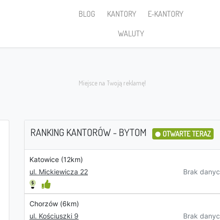
BLOG
KANTORY
E-KANTORY
WALUTY
RANKING KANTORÓW - BYTOM
OTWARTE TERAZ
Katowice (12km)
Sprzedaję
Brak danyc
ul. Mickiewicza 22
Chorzów (6km)
PLN
Brak danyc
ul. Kościuszki 9