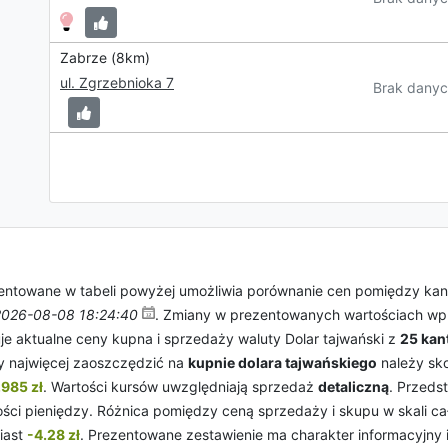
Zabrze (8km)
ul. Zgrzebnioka 7
Brak danyc
ntowane w tabeli powyżej umożliwia porównanie cen pomiędzy kan
2026-08-08 18:24:40
. Zmiany w prezentowanych wartościach wpr
uje aktualne ceny kupna i sprzedaży waluty Dolar tajwański z
25 kan
by najwięcej zaoszczędzić na
kupnie dolara tajwańskiego
należy sko
.985 zł
. Wartości kursów uwzględniają sprzedaż
detaliczną
. Przeds
ści pieniędzy. Różnica pomiędzy ceną sprzedaży i skupu w skali ca
iast
-4.28 zł
. Prezentowane zestawienie ma charakter informacyjny i