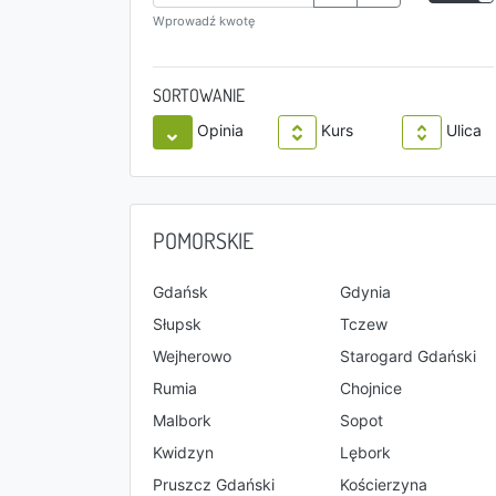
Wprowadź kwotę
SORTOWANIE
Opinia
Kurs
Ulica
POMORSKIE
Gdańsk
Gdynia
Słupsk
Tczew
Wejherowo
Starogard Gdański
Rumia
Chojnice
Malbork
Sopot
Kwidzyn
Lębork
Pruszcz Gdański
Kościerzyna