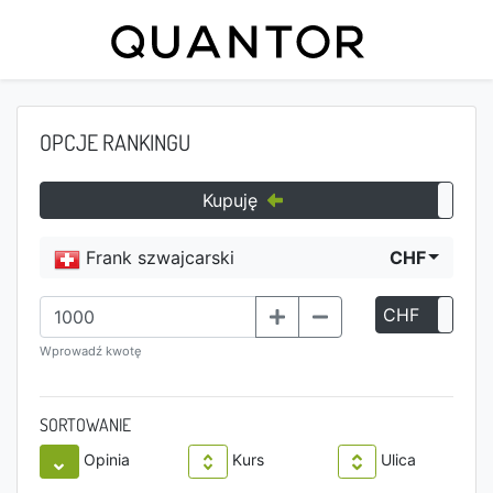
OPCJE RANKINGU
Kupuję
Frank szwajcarski
CHF
CHF
P
Wprowadź kwotę
SORTOWANIE
Opinia
Kurs
Ulica