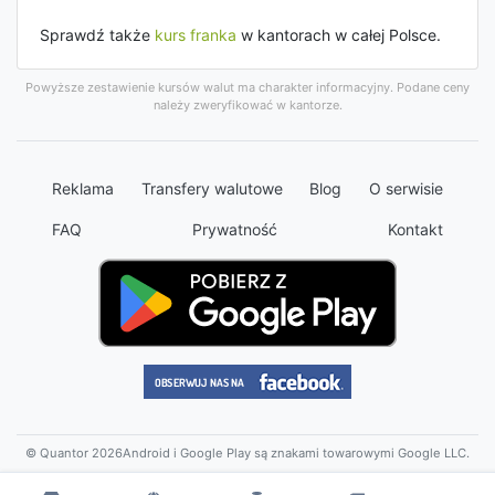
Sprawdź także
kurs franka
w kantorach w całej Polsce.
Powyższe zestawienie kursów walut ma charakter informacyjny. Podane ceny
należy zweryfikować w kantorze.
Reklama
Transfery walutowe
Blog
O serwisie
FAQ
Prywatność
Kontakt
© Quantor 2026
Android i Google Play są znakami towarowymi Google LLC.