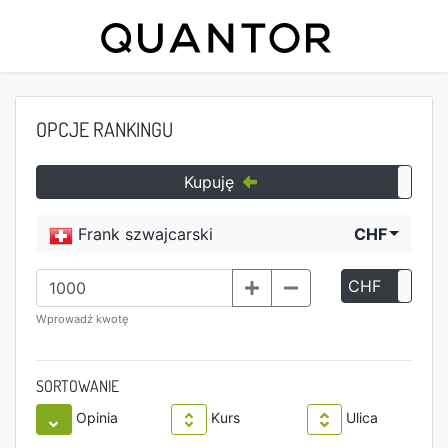
OPCJE RANKINGU
Kupuję
Frank szwajcarski
CHF
CHF
P
Wprowadź kwotę
SORTOWANIE
Opinia
Kurs
Ulica