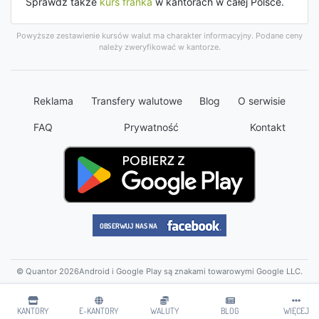
Sprawdź także
kurs franka
w kantorach w całej Polsce.
Powyższe zestawienie kursów walut ma charakter informacyjny. Podane ceny
należy zweryfikować w kantorze.
Reklama
Transfery walutowe
Blog
O serwisie
FAQ
Prywatność
Kontakt
© Quantor 2026
Android i Google Play są znakami towarowymi Google LLC.
KANTORY
E-KANTORY
WALUTY
BLOG
WIĘCEJ