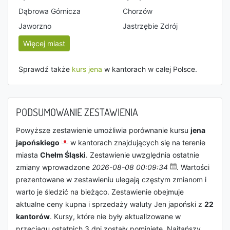
Dąbrowa Górnicza
Chorzów
Jaworzno
Jastrzębie Zdrój
Więcej miast
Sprawdź także
kurs jena
w kantorach w całej Polsce.
PODSUMOWANIE ZESTAWIENIA
Powyższe zestawienie umożliwia porównanie kursu
jena
japońskiego
w kantorach znajdujących się na terenie
miasta
Chełm Śląski
. Zestawienie uwzględnia ostatnie
zmiany wprowadzone
2026-08-08 00:09:34
. Wartości
prezentowane w zestawieniu ulegają częstym zmianom i
warto je śledzić na bieżąco. Zestawienie obejmuje
aktualne ceny kupna i sprzedaży waluty Jen japoński z
22
kantorów
. Kursy, które nie były aktualizowane w
przeciągu ostatnich 3 dni zostały pominięte. Najtańszy