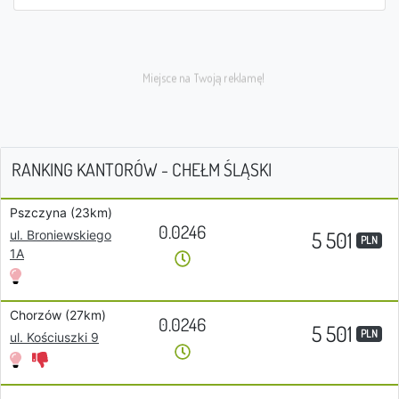
RANKING KANTORÓW - CHEŁM ŚLĄSKI
Pszczyna (23km)
0.0246
5 501
ul. Broniewskiego
PLN
1A
Chorzów (27km)
0.0246
5 501
PLN
ul. Kościuszki 9