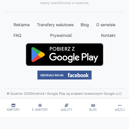
należy zweryfikować w kantorze.
Reklama
Transfery walutowe
Blog
O serwisie
FAQ
Prywatność
Kontakt
© Quantor 2026
Android i Google Play są znakami towarowymi Google LLC.
KANTORY
E-KANTORY
WALUTY
BLOG
WIĘCEJ