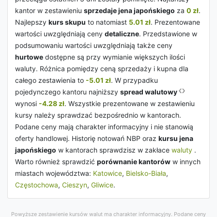
kantor w zestawieniu
sprzedaje jena japońskiego
za
0 zł
.
Najlepszy
kurs skupu
to natomiast
5.01 zł
. Prezentowane
wartości uwzględniają ceny
detaliczne
. Przedstawione w
podsumowaniu wartości uwzględniają także ceny
hurtowe
dostępne są przy wymianie większych ilości
waluty. Różnica pomiędzy ceną sprzedaży i kupna dla
całego zestawienia to
-5.01 zł
. W przypadku
pojedynczego kantoru najniższy
spread walutowy
wynosi
-4.28 zł
. Wszystkie prezentowane w zestawieniu
kursy należy sprawdzać bezpośrednio w kantorach.
Podane ceny mają charakter informacyjny i nie stanowią
oferty handlowej. Historię notowań NBP oraz
kursu jena
japońskiego
w kantorach sprawdzisz w zakłace
waluty
.
Warto również sprawdzić
porównanie kantorów
w innych
miastach województwa:
Katowice
,
Bielsko-Biała
,
Częstochowa
,
Cieszyn
,
Gliwice
.
Powyższe zestawienie kursów walut ma charakter informacyjny. Podane ceny