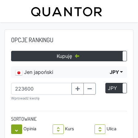
OPCJE RANKINGU
Kupuję
Jen japoński
JPY
JPY
P
Wprowadź kwotę
SORTOWANIE
Opinia
Kurs
Ulica