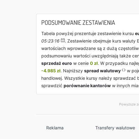
PODSUMOWANIE ZESTAWIENIA
Tabela powyżej prezentuje zestawienie kursu
e
05:23:16
. Zestawienie obejmuje kurs waluty 
wartościach wprowadzane są z dużą częstotliwo
podsumowaniu wartości uwzględniają także ce
sprzedaż euro
w cenie
0 zł
. W przypadku najl
-4.985 zł
. Najniższy
spread walutowy
w poj
handlowej. Wszystkie kursy należy sprawdzać b
sprawdzić
porównanie kantorów
w innych mia
Powyższe ze
Reklama
Transfery walutowe