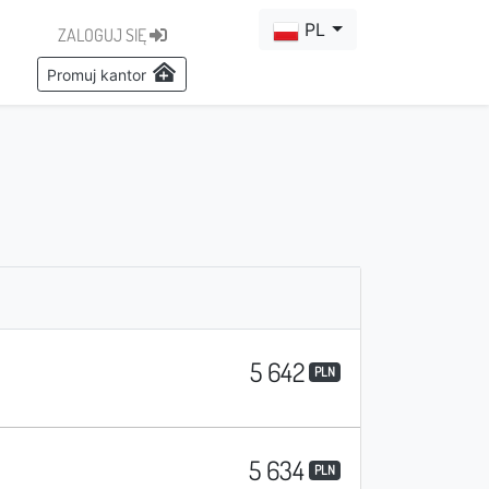
PL
ZALOGUJ SIĘ
Promuj kantor
5 642
PLN
5 634
PLN