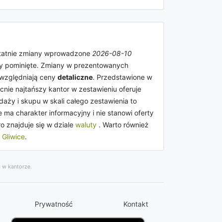
statnie zmiany wprowadzone
2026-08-10
ały pominięte. Zmiany w prezentowanych
uwzględniają ceny
detaliczne
. Przedstawione w
nie najtańszy kantor w zestawieniu oferuje
aży i skupu w skali całego zestawienia to
 ma charakter informacyjny i nie stanowi oferty
 znajduje się w dziale
waluty
. Warto również
,
Gliwice
.
 w kantorze.
Prywatność
Kontakt