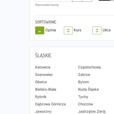
Wprowadź kwotę
SORTOWANIE
Opinia
Kurs
Ulica
ŚLĄSKIE
Katowice
Częstochowa
Sosnowiec
Zabrze
Gliwice
Bytom
Bielsko-Biała
Ruda Śląska
Rybnik
Tychy
Dąbrowa Górnicza
Chorzów
Jaworzno
Jastrzębie Zdrój