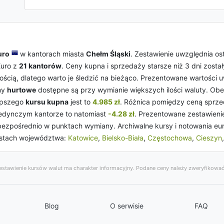
uro
w kantorach miasta
Chełm Śląski
. Zestawienie uwzględnia o
Euro z
21 kantorów
. Ceny kupna i sprzedaży starsze niż 3 dni zost
ścią, dlatego warto je śledzić na bieżąco. Prezentowane wartości 
ny
hurtowe
dostępne są przy wymianie większych ilości waluty. Obec
epszego
kursu kupna
jest to
4.985 zł
. Różnica pomiędzy ceną sprzed
edynczym kantorze to natomiast
-4.28 zł
. Prezentowane zestawienie
ezpośrednio w punktach wymiany. Archiwalne kursy i notowania euro
stach województwa:
Katowice
,
Bielsko-Biała
,
Częstochowa
,
Cieszyn
stawienie kursów walut ma charakter informacyjny. Podane ceny należy zweryfikować
Blog
O serwisie
FAQ