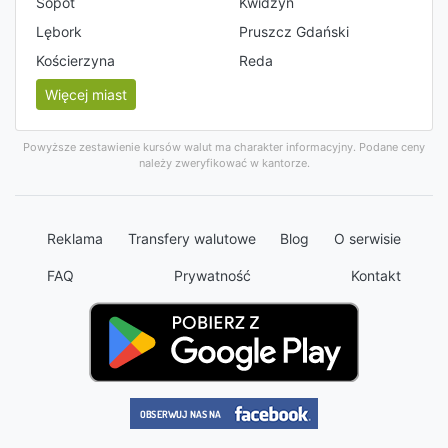
Sopot
Kwidzyn
Lębork
Pruszcz Gdański
Kościerzyna
Reda
Więcej miast
Powyższe zestawienie kursów walut ma charakter informacyjny. Podane ceny
należy zweryfikować w kantorze.
Reklama
Transfery walutowe
Blog
O serwisie
FAQ
Prywatność
Kontakt