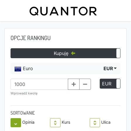
OPCJE RANKINGU
Kupuję
Euro
EUR
EUR
P
Wprowadź kwotę
SORTOWANIE
Opinia
Kurs
Ulica