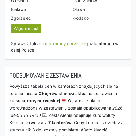
Oleśnica
Dzierżoniów
Bielawa
Oława
Zgorzelec
Kłodzko
Więcej miast
Sprawdź także
kurs korony norweskiej
w kantorach w
całej Polsce.
PODSUMOWANIE ZESTAWIENIA
Powyższa tabela cen w kantorach znajdujących się na
terenie miasta
Chojnów
stanowi aktualne zestawienie
kursu
korony norweskiej
. Ostatnia zmiana
wprowadzona w zestawieniu została opublikowana
2026-
08-06 15:19:00
. Zestawienie obejmuje kurs waluty
Korona norweska z
7 kantorów
. Ceny kupna i sprzedaży
starsze niż 3 dni zostały pominięte. Warto śledzić