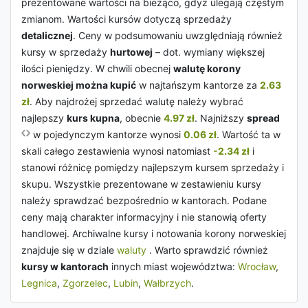
prezentowane wartości na bieżąco, gdyż ulegają częstym
zmianom. Wartości kursów dotyczą sprzedaży
detalicznej
. Ceny w podsumowaniu uwzględniają również
kursy w sprzedaży
hurtowej
– dot. wymiany większej
ilości pieniędzy. W chwili obecnej
walutę korony
norweskiej można kupić
w najtańszym kantorze za
2.63
zł
. Aby najdrożej sprzedać walutę należy wybrać
najlepszy
kurs kupna
, obecnie
4.97 zł
. Najniższy
spread
w pojedynczym kantorze wynosi
0.06 zł
. Wartość ta w
skali całego zestawienia wynosi natomiast
-2.34 zł
i
stanowi różnicę pomiędzy najlepszym kursem sprzedaży i
skupu. Wszystkie prezentowane w zestawieniu kursy
należy sprawdzać bezpośrednio w kantorach. Podane
ceny mają charakter informacyjny i nie stanowią oferty
handlowej. Archiwalne kursy i notowania korony norweskiej
znajduje się w dziale
waluty
. Warto sprawdzić również
kursy w kantorach
innych miast województwa:
Wrocław
,
Legnica
,
Zgorzelec
,
Lubin
,
Wałbrzych
.