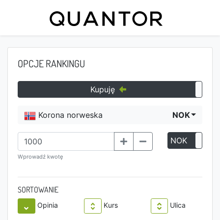
OPCJE RANKINGU
Kupuję
Korona norweska
NOK
NOK
P
Wprowadź kwotę
SORTOWANIE
Opinia
Kurs
Ulica