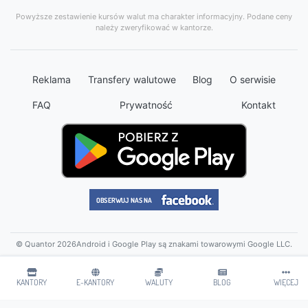
Powyższe zestawienie kursów walut ma charakter informacyjny. Podane ceny
należy zweryfikować w kantorze.
Reklama
Transfery walutowe
Blog
O serwisie
FAQ
Prywatność
Kontakt
© Quantor 2026
Android i Google Play są znakami towarowymi Google LLC.
KANTORY
E-KANTORY
WALUTY
BLOG
WIĘCEJ