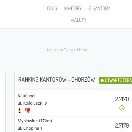
BLOG
KANTORY
E-KANTORY
WALUTY
RANKING KANTORÓW - CHORZÓW
OTWARTE TERA
Kaufland
Sprzedaję
2.7170
ul. Kościuszki 9
Mysłowice (17km)
2.7170
PLN
ul. Chopina 1