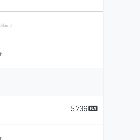
h
5 706
PLN
h