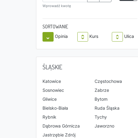
Wprowadź kwotę
SORTOWANIE
Opinia
Kurs
Ulica
ŚLĄSKIE
Katowice
Częstochowa
Sosnowiec
Zabrze
Gliwice
Bytom
Bielsko-Biała
Ruda Śląska
Rybnik
Tychy
Dąbrowa Górnicza
Jaworzno
Jastrzębie Zdrój