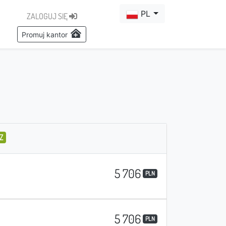
PL
ZALOGUJ SIĘ
Promuj kantor
Z
5 706
PLN
5 706
PLN