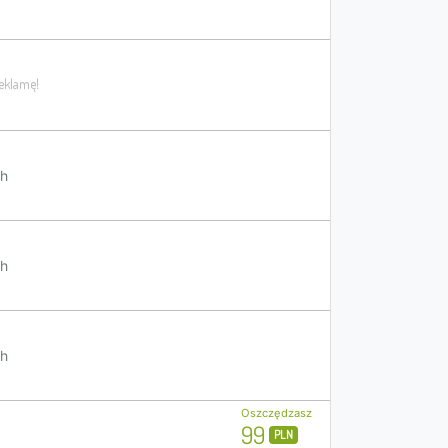
h
h
h
Oszczędzasz
99
PLN