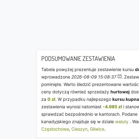
PODSUMOWANIE ZESTAWIENIA
Tabela powyżej prezentuje zestawienie kursu
d
wprowadzone
2026-08-09 15:08:37
. Zestaw
pominięte. Warto śledzić prezentowane wartoś
ceny dotyczą również sprzedaży
hurtowej
dost
za
0 zł
. W przypadku najlepszego
kursu kupna
zestawienia wynosi natomiast
-4.985 zł
i stano
sprawdzać bezpośrednio w kantorach. Podane cen
kanadyjskiego znajduje się w dziale
waluty
. Wa
Częstochowa
,
Cieszyn
,
Gliwice
.