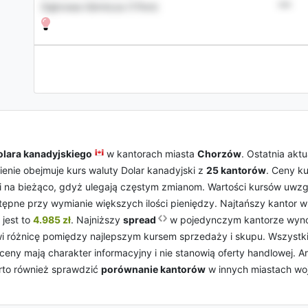
•••
Dąbrowa Górnicza (17km)
olara kanadyjskiego
w kantorach miasta
Chorzów
. Ostatnia akt
ienie obejmuje kurs waluty Dolar kanadyjski z
25 kantorów
. Ceny ku
ci na bieżąco, gdyż ulegają częstym zmianom. Wartości kursów uwz
ępne przy wymianie większych ilości pieniędzy. Najtańszy kantor 
jest to
4.985 zł
. Najniższy
spread
w pojedynczym kantorze wyn
wi różnicę pomiędzy najlepszym kursem sprzedaży i skupu. Wszystk
y mają charakter informacyjny i nie stanowią oferty handlowej. Ar
rto również sprawdzić
porównanie kantorów
w innych miastach w