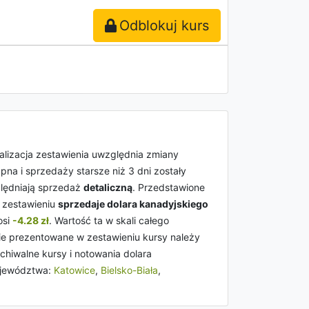
Odblokuj kurs
ualizacja zestawienia uwzględnia zmiany
pna i sprzedaży starsze niż 3 dni zostały
ględniają sprzedaż
detaliczną
. Przedstawione
w zestawieniu
sprzedaje dolara kanadyjskiego
osi
-4.28 zł
. Wartość ta w skali całego
ie prezentowane w zestawieniu kursy należy
chiwalne kursy i notowania dolara
ojewództwa:
Katowice
,
Bielsko-Biała
,