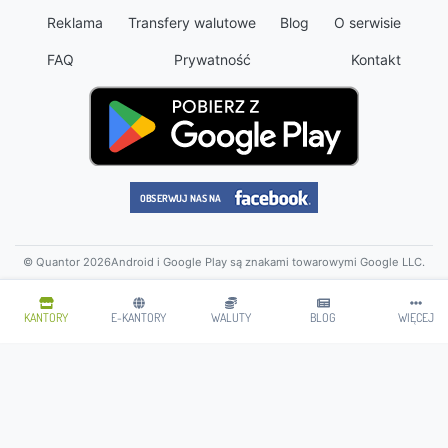
Reklama
Transfery walutowe
Blog
O serwisie
FAQ
Prywatność
Kontakt
© Quantor 2026
Android i Google Play są znakami towarowymi Google LLC.
KANTORY
E-KANTORY
WALUTY
BLOG
WIĘCEJ