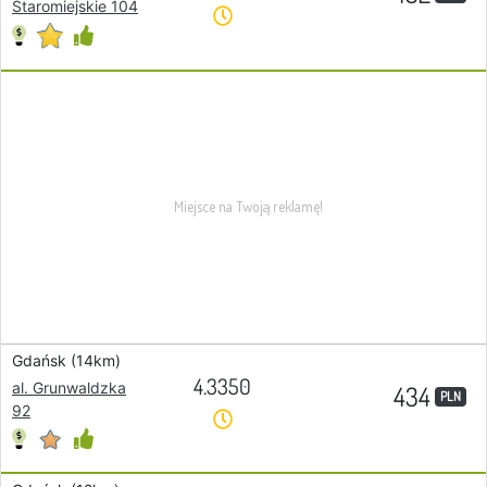
Staromiejskie 104
Gdańsk (14km)
4.3350
al. Grunwaldzka
434
PLN
92