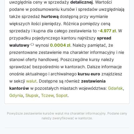
uwzględnia ceny w sprzedaży
detalicznej
. Wartości
podane w podsumowaniu kursów i spredaów uwzględniają
także sprzedaż
hurtową
dostępną przy wymianie
większych ilości pieniędzy. Różnica pomiędzy ceną
sprzedaży i kupna dla całego zestawienia to
-4.977 zł
. W
przypadku pojedynczego kantoru najniższy
spread
walutowy
wynosi
0.0004 zł
. Należy pamiętać, że
prezentowane zestawienie ma charakter informacyjny i nie
stanowi oferty handlowej. Poszczególne kursy należy
sprawdzać bezpośrednio w kantorach. Dalsze informacje
onośnie aktualnego i archiwalnego
kursu euro
znajdziesz
w sekcji
walut
. Dostępne są również
zestawienia
kantorów
w pozostałych miastach województwa:
Gdańsk
,
Gdynia
,
Słupsk
,
Tczew
,
Sopot
.
Powyższe zestawienie kursów walut ma charakter informacyjny. Podane ceny
należy zweryfikować w kantorze.