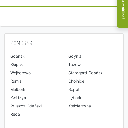
Aplikacja mobilna!
POMORSKIE
Gdańsk
Gdynia
Słupsk
Tczew
Wejherowo
Starogard Gdański
Rumia
Chojnice
Malbork
Sopot
Kwidzyn
Lębork
Pruszcz Gdański
Kościerzyna
Reda