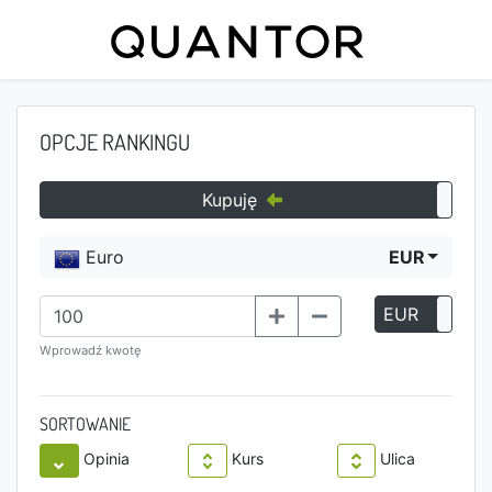
OPCJE RANKINGU
Kupuję
Euro
EUR
EUR
P
Wprowadź kwotę
SORTOWANIE
Opinia
Kurs
Ulica