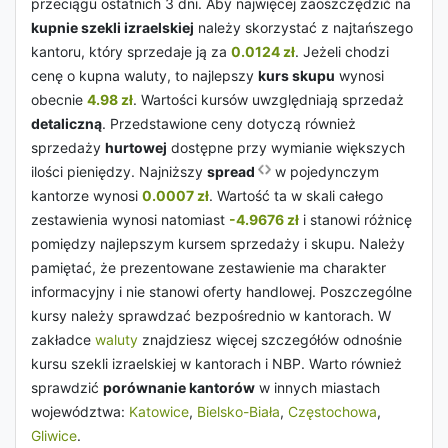
przeciągu ostatnich 3 dni. Aby najwięcej zaoszczędzić na
kupnie szekli izraelskiej
należy skorzystać z najtańszego
kantoru, który sprzedaje ją za
0.0124 zł
. Jeżeli chodzi
cenę o kupna waluty, to najlepszy
kurs skupu
wynosi
obecnie
4.98 zł
. Wartości kursów uwzględniają sprzedaż
detaliczną
. Przedstawione ceny dotyczą również
sprzedaży
hurtowej
dostępne przy wymianie większych
ilości pieniędzy. Najniższy
spread
w pojedynczym
kantorze wynosi
0.0007 zł
. Wartość ta w skali całego
zestawienia wynosi natomiast
-4.9676 zł
i stanowi różnicę
pomiędzy najlepszym kursem sprzedaży i skupu. Należy
pamiętać, że prezentowane zestawienie ma charakter
informacyjny i nie stanowi oferty handlowej. Poszczególne
kursy należy sprawdzać bezpośrednio w kantorach. W
zakładce
waluty
znajdziesz więcej szczegółów odnośnie
kursu szekli izraelskiej w kantorach i NBP. Warto również
sprawdzić
porównanie kantorów
w innych miastach
województwa:
Katowice
,
Bielsko-Biała
,
Częstochowa
,
Gliwice
.