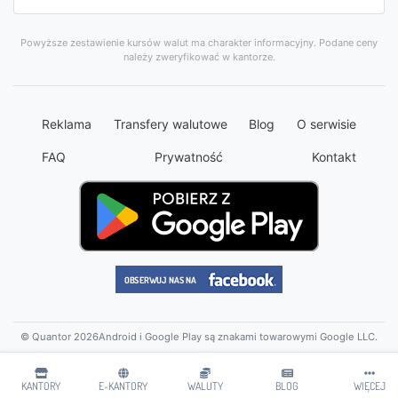
Powyższe zestawienie kursów walut ma charakter informacyjny. Podane ceny
należy zweryfikować w kantorze.
Reklama
Transfery walutowe
Blog
O serwisie
FAQ
Prywatność
Kontakt
© Quantor 2026
Android i Google Play są znakami towarowymi Google LLC.
KANTORY
E-KANTORY
WALUTY
BLOG
WIĘCEJ