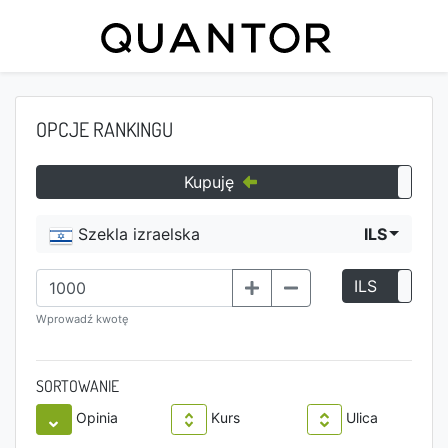
OPCJE RANKINGU
Kupuję
Szekla izraelska
ILS
ILS
P
Wprowadź kwotę
SORTOWANIE
Opinia
Kurs
Ulica