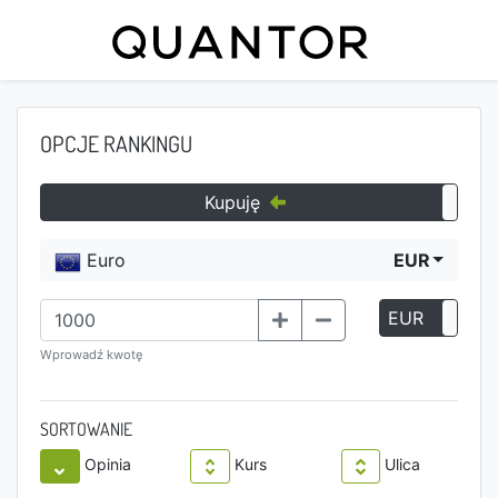
OPCJE RANKINGU
Kupuję
Euro
EUR
EUR
P
Wprowadź kwotę
SORTOWANIE
Opinia
Kurs
Ulica