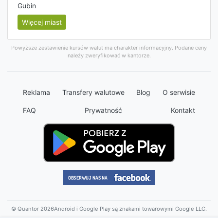
Gubin
Więcej miast
Powyższe zestawienie kursów walut ma charakter informacyjny. Podane ceny
należy zweryfikować w kantorze.
Reklama
Transfery walutowe
Blog
O serwisie
FAQ
Prywatność
Kontakt
© Quantor 2026
Android i Google Play są znakami towarowymi Google LLC.