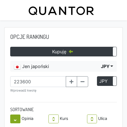
OPCJE RANKINGU
Kupuję
Jen japoński
JPY
JPY
P
Wprowadź kwotę
SORTOWANIE
Opinia
Kurs
Ulica