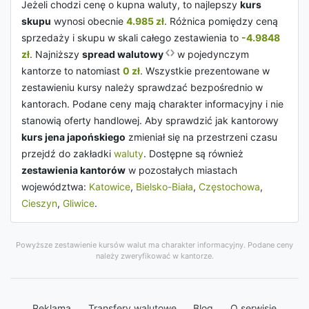
Jeżeli chodzi cenę o kupna waluty, to najlepszy
kurs
skupu
wynosi obecnie
4.985 zł
. Różnica pomiędzy ceną
sprzedaży i skupu w skali całego zestawienia to
-4.9848
zł
. Najniższy
spread walutowy
w pojedynczym
kantorze to natomiast
0 zł
. Wszystkie prezentowane w
zestawieniu kursy należy sprawdzać bezpośrednio w
kantorach. Podane ceny mają charakter informacyjny i nie
stanowią oferty handlowej. Aby sprawdzić jak kantorowy
kurs jena japońskiego
zmieniał się na przestrzeni czasu
przejdź do zakładki
waluty
. Dostępne są również
zestawienia kantorów
w pozostałych miastach
województwa:
Katowice
,
Bielsko-Biała
,
Częstochowa
,
Cieszyn
,
Gliwice
.
Powyższe zestawienie kursów walut ma charakter informacyjny. Podane ceny
należy zweryfikować w kantorze.
Reklama
Transfery walutowe
Blog
O serwisie