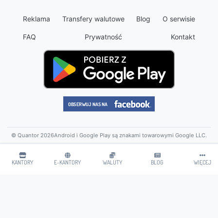
Reklama
Transfery walutowe
Blog
O serwisie
FAQ
Prywatność
Kontakt
© Quantor 2026
Android i Google Play są znakami towarowymi Google LLC.
KANTORY
E-KANTORY
WALUTY
BLOG
WIĘCEJ