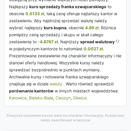
Najlepszy
kurs sprzedaży franka szwajcarskiego
to
obecnie
0.0133 zł
, taką cenę oferuje najtańszy kantor w
zestawieniu. Aby najdrożej sprzedać walutę należy
wybrać najlepszy
kurs kupna
, obecnie
4.89 zł
. Różnica
pomiędzy ceną sprzedaży i skupu w skali całego
zestawienia to
-4.8767 zł
. Najniższy
spread walutowy
w pojedynczym kantorze to natomiast
0.0027 zł
.
Prezentowane zestawienie ma charakter informacyjny i nie
stanowi oferty handlowej. Wszystkie kursy należy
sprawdzać bezpośrednio w punktach wymiany.
Archiwalne kursy i notowania franka szwajcarskiego
znajduje się w dziale
waluty
. Warto również sprawdzić
porównanie kantorów
w innych miastach województwa:
Katowice
,
Bielsko-Biała
,
Cieszyn
,
Gliwice
.
Powyższe zestawienie kursów walut ma charakter informacyjny. Podane ceny
należy zweryfikować w kantorze.