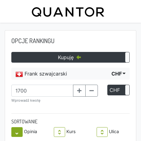
OPCJE RANKINGU
Kupuję
Frank szwajcarski
CHF
CHF
P
Wprowadź kwotę
SORTOWANIE
Opinia
Kurs
Ulica