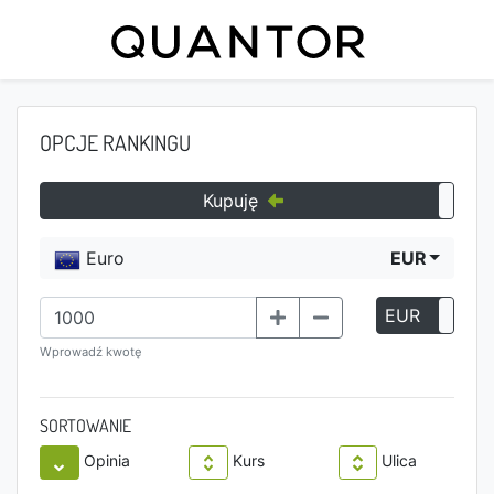
OPCJE RANKINGU
Kupuję
Euro
EUR
EUR
P
Wprowadź kwotę
SORTOWANIE
Opinia
Kurs
Ulica