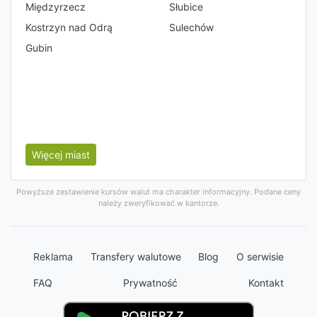
Międzyrzecz
Słubice
Kostrzyn nad Odrą
Sulechów
Gubin
Więcej miast
Powyższe zestawienie kursów walut ma charakter informacyjny. Podane ceny
należy zweryfikować w kantorze.
Reklama
Transfery walutowe
Blog
O serwisie
FAQ
Prywatność
Kontakt