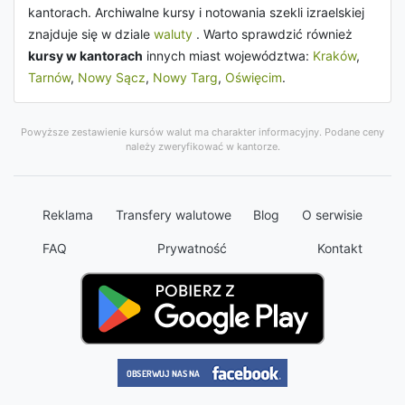
kantorach. Archiwalne kursy i notowania szekli izraelskiej
znajduje się w dziale
waluty
. Warto sprawdzić również
kursy w kantorach
innych miast województwa:
Kraków
,
Tarnów
,
Nowy Sącz
,
Nowy Targ
,
Oświęcim
.
Powyższe zestawienie kursów walut ma charakter informacyjny. Podane ceny
należy zweryfikować w kantorze.
Reklama
Transfery walutowe
Blog
O serwisie
FAQ
Prywatność
Kontakt