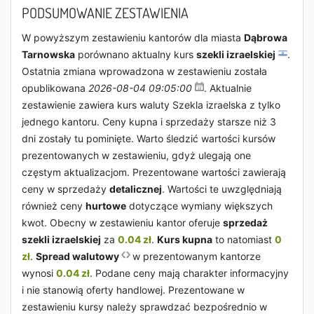
PODSUMOWANIE ZESTAWIENIA
W powyższym zestawieniu kantorów dla miasta
Dąbrowa
Tarnowska
porównano aktualny kurs
szekli izraelskiej
.
Ostatnia zmiana wprowadzona w zestawieniu została
opublikowana
2026-08-04 09:05:00
. Aktualnie
zestawienie zawiera kurs waluty Szekla izraelska z tylko
jednego kantoru. Ceny kupna i sprzedaży starsze niż 3
dni zostały tu pominięte. Warto śledzić wartości kursów
prezentowanych w zestawieniu, gdyż ulegają one
częstym aktualizacjom. Prezentowane wartości zawierają
ceny w sprzedaży
detalicznej
. Wartości te uwzględniają
również ceny
hurtowe
dotyczące wymiany większych
kwot. Obecny w zestawieniu kantor oferuje
sprzedaż
szekli izraelskiej
za
0.04 zł
.
Kurs kupna
to natomiast
0
zł
.
Spread walutowy
w prezentowanym kantorze
wynosi
0.04 zł
. Podane ceny mają charakter informacyjny
i nie stanowią oferty handlowej. Prezentowane w
zestawieniu kursy należy sprawdzać bezpośrednio w