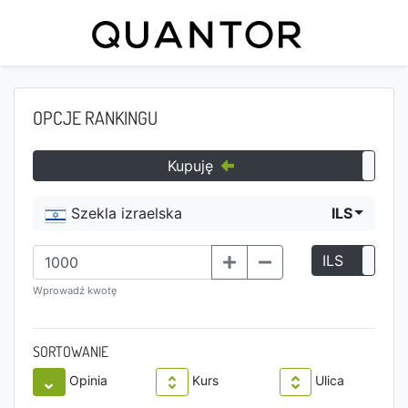
OPCJE RANKINGU
Kupuję
Szekla izraelska
ILS
ILS
P
Wprowadź kwotę
SORTOWANIE
Opinia
Kurs
Ulica