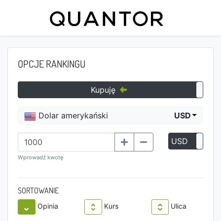
OPCJE RANKINGU
Kupuję
Dolar amerykański
USD
USD
P
Wprowadź kwotę
SORTOWANIE
Opinia
Kurs
Ulica