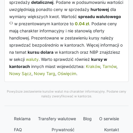
sprzedaży
detalicznej
. Podane w podsumowaniu wartości
uwzględniają ponadto ceny w sprzedaży
hurtowej
dla
wymiany większych kwot. Wartość
spreadu walutowego
w prezentowanym kantorze to
0.04 zł
. Podane ceny
mają charakter informacyjny i nie stanowią oferty
handlowej. Prezentowane w zestawieniu kursy należy
sprawdzać bezpośrednio w kantorach. Więcej informacji o
na temat
kursu dolara
w kantorach oraz NBP znajdziesz
w sekcji
waluty
. Warto sprawdzić również
kursy w
kantorach
innych miast województwa:
Kraków
,
Tarnów
,
Nowy Sącz
,
Nowy Targ
,
Oświęcim
.
Powyższe zestawienie kursów walut ma charakter informacyjny. Podane ceny
należy zweryfikować w kantorze.
Reklama
Transfery walutowe
Blog
O serwisie
FAQ
Prywatność
Kontakt