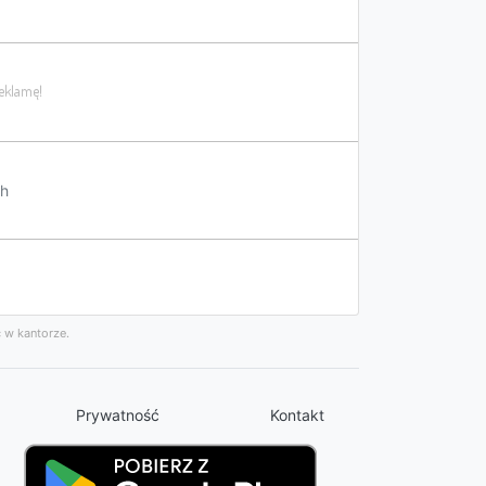
h
 w kantorze.
Prywatność
Kontakt