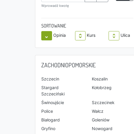
Wprowadź kwotę
SORTOWANIE
Opinia
Kurs
Ulica
ZACHODNIOPOMORSKIE
Szczecin
Koszalin
Stargard
Kołobrzeg
Szczeciński
Świnoujście
Szczecinek
Police
Wałcz
Białogard
Goleniów
Gryfino
Nowogard