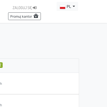
PL
ZALOGUJ SIĘ
Promuj kantor
Z
h
h