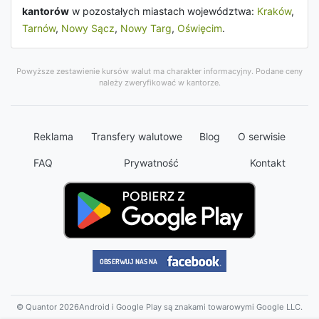
kantorów
w pozostałych miastach województwa:
Kraków
,
Tarnów
,
Nowy Sącz
,
Nowy Targ
,
Oświęcim
.
Powyższe zestawienie kursów walut ma charakter informacyjny. Podane ceny
należy zweryfikować w kantorze.
Reklama
Transfery walutowe
Blog
O serwisie
FAQ
Prywatność
Kontakt
© Quantor 2026
Android i Google Play są znakami towarowymi Google LLC.