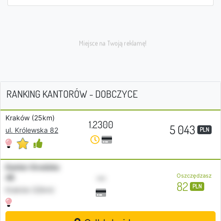
RANKING KANTORÓW - DOBCZYCE
Kraków (25km)
1.2300
5 043
PLN
ul. Królewska 82
Kantor Grodzka
•••
Oszczędzasz
46
82
PLN
Kraków (22km)