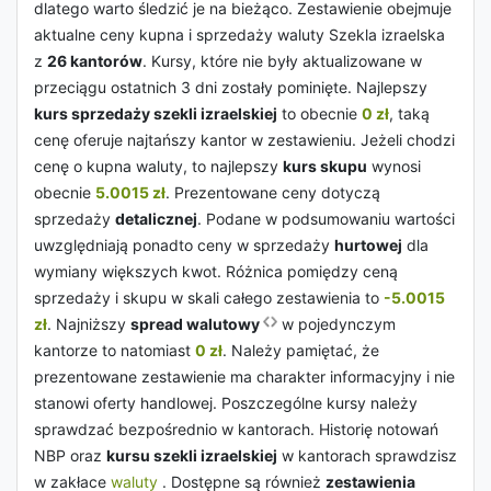
dlatego warto śledzić je na bieżąco. Zestawienie obejmuje
aktualne ceny kupna i sprzedaży waluty Szekla izraelska
z
26 kantorów
. Kursy, które nie były aktualizowane w
przeciągu ostatnich 3 dni zostały pominięte. Najlepszy
kurs sprzedaży szekli izraelskiej
to obecnie
0 zł
, taką
cenę oferuje najtańszy kantor w zestawieniu. Jeżeli chodzi
cenę o kupna waluty, to najlepszy
kurs skupu
wynosi
obecnie
5.0015 zł
. Prezentowane ceny dotyczą
sprzedaży
detalicznej
. Podane w podsumowaniu wartości
uwzględniają ponadto ceny w sprzedaży
hurtowej
dla
wymiany większych kwot. Różnica pomiędzy ceną
sprzedaży i skupu w skali całego zestawienia to
-5.0015
zł
. Najniższy
spread walutowy
w pojedynczym
kantorze to natomiast
0 zł
. Należy pamiętać, że
prezentowane zestawienie ma charakter informacyjny i nie
stanowi oferty handlowej. Poszczególne kursy należy
sprawdzać bezpośrednio w kantorach. Historię notowań
NBP oraz
kursu szekli izraelskiej
w kantorach sprawdzisz
w zakłace
waluty
. Dostępne są również
zestawienia