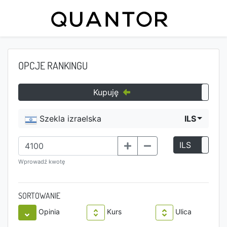
OPCJE RANKINGU
Kupuję
Szekla izraelska
ILS
ILS
P
Wprowadź kwotę
SORTOWANIE
Opinia
Kurs
Ulica