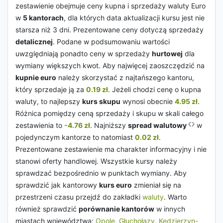
zestawienie obejmuje ceny kupna i sprzedaży waluty Euro
w
5 kantorach
, dla których data aktualizacji kursu jest nie
starsza niż 3 dni. Prezentowane ceny dotyczą sprzedaży
detalicznej
. Podane w podsumowaniu wartości
uwzględniają ponadto ceny w sprzedaży
hurtowej
dla
wymiany większych kwot. Aby najwięcej zaoszczędzić na
kupnie euro
należy skorzystać z najtańszego kantoru,
który sprzedaje ją za
0.19 zł
. Jeżeli chodzi cenę o kupna
waluty, to najlepszy
kurs skupu
wynosi obecnie
4.95 zł
.
Różnica pomiędzy ceną sprzedaży i skupu w skali całego
zestawienia to
-4.76 zł
. Najniższy
spread walutowy
w
pojedynczym kantorze to natomiast
0.02 zł
.
Prezentowane zestawienie ma charakter informacyjny i nie
stanowi oferty handlowej. Wszystkie kursy należy
sprawdzać bezpośrednio w punktach wymiany. Aby
sprawdzić jak kantorowy
kurs euro
zmieniał się na
przestrzeni czasu przejdź do zakładki
waluty
. Warto
również sprawdzić
porównanie kantorów
w innych
miastach województwa:
Opole
,
Głuchołazy
,
Kędzierzyn-