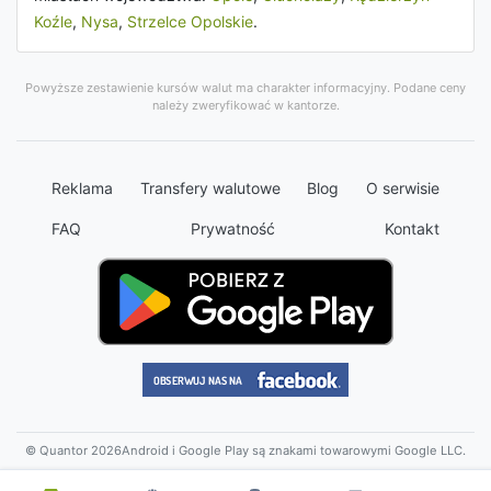
Koźle
,
Nysa
,
Strzelce Opolskie
.
Powyższe zestawienie kursów walut ma charakter informacyjny. Podane ceny
należy zweryfikować w kantorze.
Reklama
Transfery walutowe
Blog
O serwisie
FAQ
Prywatność
Kontakt
© Quantor 2026
Android i Google Play są znakami towarowymi Google LLC.