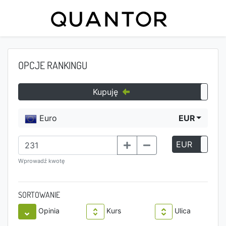
OPCJE RANKINGU
Kupuję
Euro
EUR
EUR
P
Wprowadź kwotę
SORTOWANIE
Opinia
Kurs
Ulica