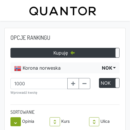
OPCJE RANKINGU
Kupuję
Korona norweska
NOK
NOK
P
Wprowadź kwotę
SORTOWANIE
Opinia
Kurs
Ulica