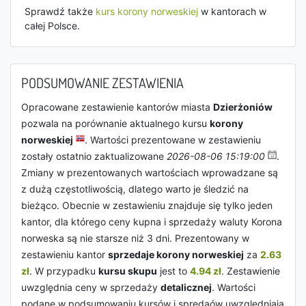
Sprawdź także
kurs korony norweskiej
w kantorach w
całej Polsce.
PODSUMOWANIE ZESTAWIENIA
Opracowane zestawienie kantorów miasta
Dzierżoniów
pozwala na porównanie aktualnego kursu
korony
norweskiej
. Wartości prezentowane w zestawieniu
zostały ostatnio zaktualizowane
2026-08-06 15:19:00
.
Zmiany w prezentowanych wartościach wprowadzane są
z dużą częstotliwością, dlatego warto je śledzić na
bieżąco. Obecnie w zestawieniu znajduje się tylko jeden
kantor, dla którego ceny kupna i sprzedaży waluty Korona
norweska są nie starsze niż 3 dni. Prezentowany w
zestawieniu kantor
sprzedaje korony norweskiej
za
2.63
zł
. W przypadku
kursu skupu
jest to
4.94 zł
. Zestawienie
uwzględnia ceny w sprzedaży
detalicznej
. Wartości
podane w podsumowaniu kursów i spredaów uwzględniają