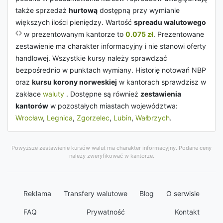
także sprzedaż
hurtową
dostępną przy wymianie
większych ilości pieniędzy. Wartość
spreadu walutowego
w prezentowanym kantorze to
0.075 zł
. Prezentowane
zestawienie ma charakter informacyjny i nie stanowi oferty
handlowej. Wszystkie kursy należy sprawdzać
bezpośrednio w punktach wymiany. Historię notowań NBP
oraz
kursu korony norweskiej
w kantorach sprawdzisz w
zakłace
waluty
. Dostępne są również
zestawienia
kantorów
w pozostałych miastach województwa:
Wrocław
,
Legnica
,
Zgorzelec
,
Lubin
,
Wałbrzych
.
Powyższe zestawienie kursów walut ma charakter informacyjny. Podane ceny
należy zweryfikować w kantorze.
Reklama
Transfery walutowe
Blog
O serwisie
FAQ
Prywatność
Kontakt