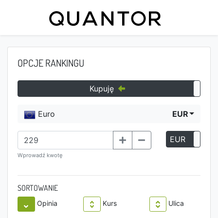
OPCJE RANKINGU
Kupuję
Euro
EUR
EUR
P
Wprowadź kwotę
SORTOWANIE
Opinia
Kurs
Ulica