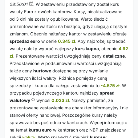
08:56:01
. W zestawieniu przedstawiony został kurs
waluty Euro z dwóch kantorów. Kursy, nieaktualizowane
od 3 dni nie zostały opublikowane. Warto śledzić
prezentowane wartości na bieżąco, gdyż ulegają częstym
zmianom. Obecnie najtańszy kantor w zestawieniu oferuje
sprzedaż euro
w cenie
0.345 zł
. Aby najdrożej sprzedać
walutę należy wybrać najlepszy
kurs kupna
, obecnie
4.92
zł
. Prezentowane wartości uwzględniają ceny
detaliczne
.
Przedstawione w podsumowaniu wartości uwzględniają
także ceny
hurtowe
dostępne są przy wymianie
większych ilości waluty. Różnica pomiędzy ceną
sprzedaży i kupna dla całego zestawienia to
-4.575 zł
. W
przypadku pojedynczego kantoru najniższy
spread
walutowy
wynosi
0.023 zł
. Należy pamiętać, że
prezentowane zestawienie ma charakter informacyjny i nie
stanowi oferty handlowej. Poszczególne kursy należy
sprawdzać bezpośrednio w kantorach. Więcej informacji o
na temat
kursu euro
w kantorach oraz NBP znajdziesz w
sekcji
waluty
. Warto sprawdzić również
kursy w