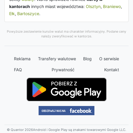
kantorach
innych miast województwa:
Olsztyn
,
Braniewo
,
Ełk
,
Bartoszyce
.
Powyższe zestawienie kursów walut ma charakter informacyjny. Podane ceny
należy zweryfikować w kantorze.
Reklama
Transfery walutowe
Blog
O serwisie
FAQ
Prywatność
Kontakt
© Quantor 2026
Android i Google Play są znakami towarowymi Google LLC.