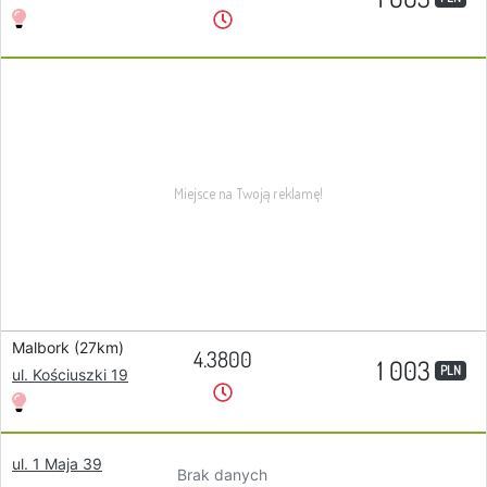
Malbork (27km)
4.3800
1 003
PLN
ul. Kościuszki 19
ul. 1 Maja 39
Brak danych