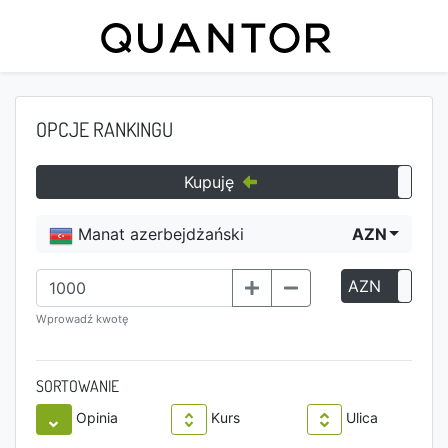
OPCJE RANKINGU
Kupuję
Manat azerbejdżański
AZN
AZN
P
Wprowadź kwotę
SORTOWANIE
Opinia
Kurs
Ulica