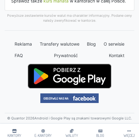
Sprawdź także
kurs manata
w kantorach w całej Polsce.
Powyższe zestawienie kursów walut ma charakter informacyjny. Podane ceny
należy zweryfikować w kantorze.
Reklama
Transfery walutowe
Blog
O serwisie
FAQ
Prywatność
Kontakt
© Quantor 2026
Android i Google Play są znakami towarowymi Google LLC.
KANTORY
E-KANTORY
WALUTY
BLOG
WIĘCEJ