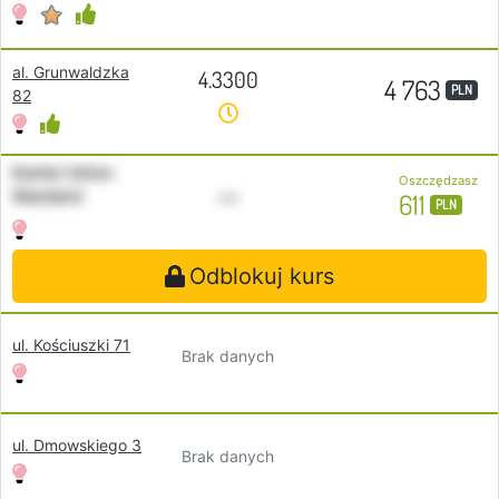
al. Grunwaldzka
4.3300
4 763
PLN
82
Kantor Union
Oszczędzasz
•••
Standard
611
PLN
Odblokuj kurs
ul. Kościuszki 71
Brak danych
ul. Dmowskiego 3
Brak danych