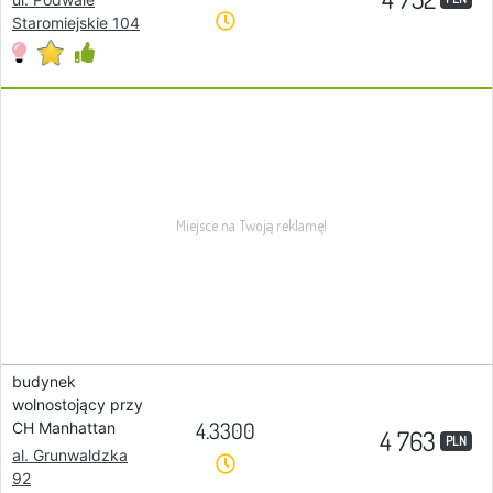
Staromiejskie 104
budynek
wolnostojący przy
4.3300
CH Manhattan
4 763
PLN
al. Grunwaldzka
92