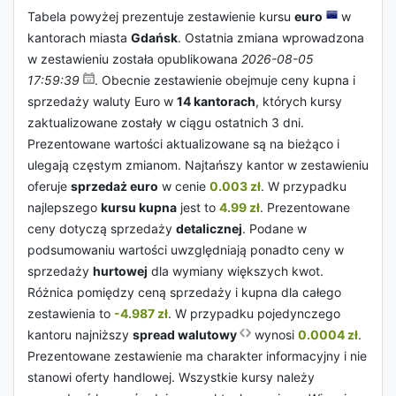
Tabela powyżej prezentuje zestawienie kursu
euro
w
kantorach miasta
Gdańsk
. Ostatnia zmiana wprowadzona
w zestawieniu została opublikowana
2026-08-05
17:59:39
. Obecnie zestawienie obejmuje ceny kupna i
sprzedaży waluty Euro w
14 kantorach
, których kursy
zaktualizowane zostały w ciągu ostatnich 3 dni.
Prezentowane wartości aktualizowane są na bieżąco i
ulegają częstym zmianom. Najtańszy kantor w zestawieniu
oferuje
sprzedaż euro
w cenie
0.003 zł
. W przypadku
najlepszego
kursu kupna
jest to
4.99 zł
. Prezentowane
ceny dotyczą sprzedaży
detalicznej
. Podane w
podsumowaniu wartości uwzględniają ponadto ceny w
sprzedaży
hurtowej
dla wymiany większych kwot.
Różnica pomiędzy ceną sprzedaży i kupna dla całego
zestawienia to
-4.987 zł
. W przypadku pojedynczego
kantoru najniższy
spread walutowy
wynosi
0.0004 zł
.
Prezentowane zestawienie ma charakter informacyjny i nie
stanowi oferty handlowej. Wszystkie kursy należy