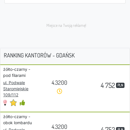
RANKING KANTORÓW - GDAŃSK
żółto-czarny -
pod filarami
4.3200
ul. Podwale
4 752
PLN
Staromiejskie
109/112
żółto-czarny -
obok lombardu
4.3200
4 752
PLN
ul. Podwale