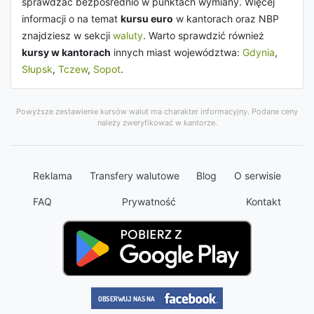
sprawdzać bezpośrednio w punktach wymiany. Więcej
informacji o na temat
kursu euro
w kantorach oraz NBP
znajdziesz w sekcji
waluty
. Warto sprawdzić również
kursy w kantorach
innych miast województwa:
Gdynia
,
Słupsk
,
Tczew
,
Sopot
.
Powyższe zestawienie kursów walut ma charakter informacyjny. Podane ceny
należy zweryfikować w kantorze.
Reklama
Transfery walutowe
Blog
O serwisie
FAQ
Prywatność
Kontakt