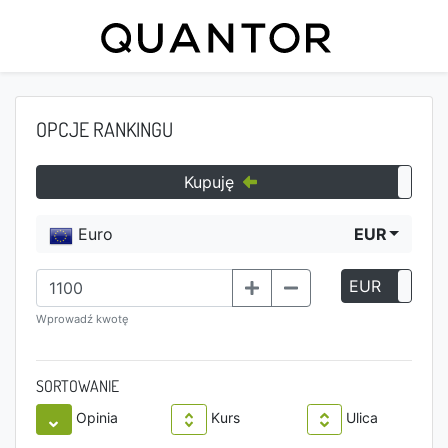
OPCJE RANKINGU
Kupuję
Euro
EUR
EUR
P
Wprowadź kwotę
SORTOWANIE
Opinia
Kurs
Ulica