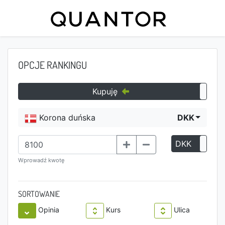
OPCJE RANKINGU
Kupuję
Korona duńska
DKK
DKK
P
Wprowadź kwotę
SORTOWANIE
Opinia
Kurs
Ulica