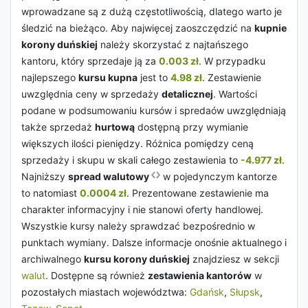
wprowadzane są z dużą częstotliwością, dlatego warto je
śledzić na bieżąco. Aby najwięcej zaoszczędzić na
kupnie
korony duńskiej
należy skorzystać z najtańszego
kantoru, który sprzedaje ją za
0.003 zł
. W przypadku
najlepszego
kursu kupna
jest to
4.98 zł
. Zestawienie
uwzględnia ceny w sprzedaży
detalicznej
. Wartości
podane w podsumowaniu kursów i spredaów uwzględniają
także sprzedaż
hurtową
dostępną przy wymianie
większych ilości pieniędzy. Różnica pomiędzy ceną
sprzedaży i skupu w skali całego zestawienia to
-4.977 zł
.
Najniższy
spread walutowy
w pojedynczym kantorze
to natomiast
0.0004 zł
. Prezentowane zestawienie ma
charakter informacyjny i nie stanowi oferty handlowej.
Wszystkie kursy należy sprawdzać bezpośrednio w
punktach wymiany. Dalsze informacje onośnie aktualnego i
archiwalnego
kursu korony duńskiej
znajdziesz w sekcji
walut
. Dostępne są również
zestawienia kantorów
w
pozostałych miastach województwa:
Gdańsk
,
Słupsk
,