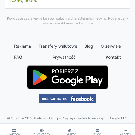
Tczew
,
Sopot
.
Powyższe zestawienie kursów walut ma charakter informacyjny. Podane ceny
należy zweryfikować w kantorze.
Reklama
Transfery walutowe
Blog
O serwisie
FAQ
Prywatność
Kontakt
© Quantor 2026
Android i Google Play są znakami towarowymi Google LLC.
KANTORY
E-KANTORY
WALUTY
BLOG
WIĘCEJ